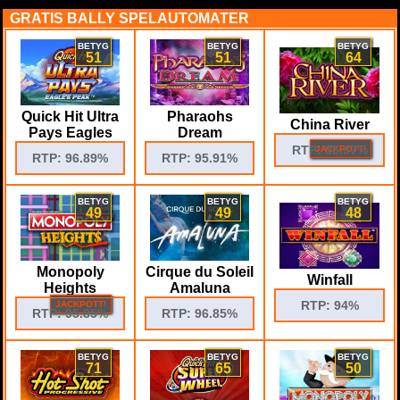
GRATIS BALLY SPELAUTOMATER
BETYG
BETYG
BETYG
51
51
64
Quick Hit Ultra
Pharaohs
China River
Pays Eagles
Dream
RTP: 95.87%
JACKPOTT!
RTP: 96.89%
RTP: 95.91%
BETYG
BETYG
BETYG
49
49
48
Monopoly
Cirque du Soleil
Winfall
Heights
Amaluna
RTP: 94%
JACKPOTT!
RTP: 95.85%
RTP: 96.85%
BETYG
BETYG
BETYG
71
65
50