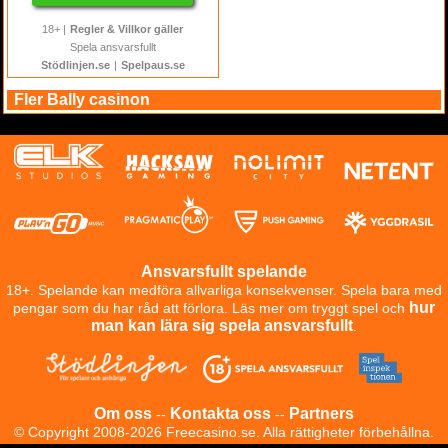
18+ |
Regler & Villkor gäller
Spela ansvarsfullt
Stödlinjen.se
|
Spelpaus.se
Fler Bally casinon
Ansvarsfullt spelande
18+. Spelande kan medföra allvarliga konsekvenser. Spela bara med
hur
pengar som du har råd att förlora. Läs mer om tryggt spel och
man kan lära sig spela ansvarsfullt
.
Om oss
Kontakta oss
Partners
--
--
© Copyright 2008-2026 Freecasino.se. Alla rättigheter förbehållna.