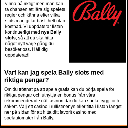
vinna på riktigt men man kan
ta chansen att lära sig spelets
regler och känna efter vilka
slots man gillar bäst, helt utan
kostnad. Vi uppdaterar listan
kontinuerligt med
nya Bally
slots
, så att du ska hitta
något nytt varje gång du
besöker oss. Håll dig
uppdaterad!
Vart kan jag spela Bally slots med
riktiga pengar?
Om du tröttnat på att spela gratis kan du börja spela för
riktiga pengar och utnyttja en bonus från våra
rekommenderade nätcasinon där du kan spela tryggt och
säkert. Välj ett casino i rullistmenyn eller titta i listan längst
ner på sidan för att hitta ditt favorit casino med
spelautomater från Bally.