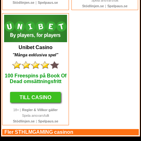
Spela ansvarsfullt
Stödlinjen.se
|
Spelpaus.se
Stödlinjen.se
|
Spelpaus.se
Unibet Casino
"Många exklusiva spel"
100 Freespins på Book Of
Dead omsättningsfritt
TILL CASINO
18+ |
Regler & Villkor gäller
Spela ansvarsfullt
Stödlinjen.se
|
Spelpaus.se
Fler STHLMGAMING casinon