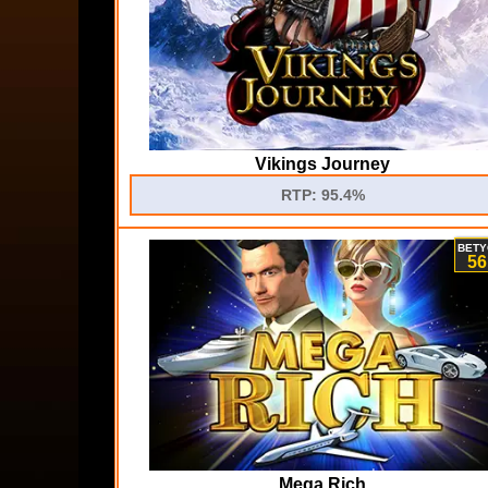
Vikings Journey
RTP: 95.4%
BETY
56
Mega Rich