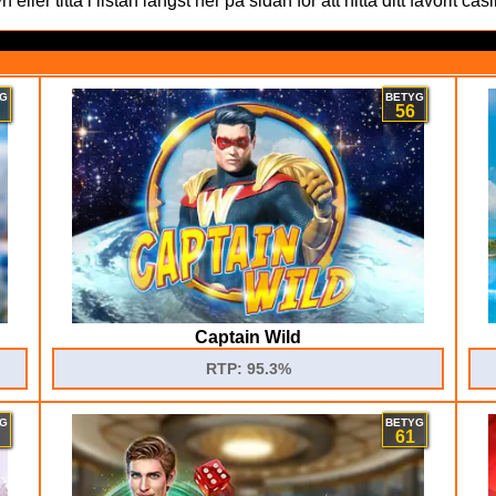
yn eller titta i listan längst ner på sidan för att hitta ditt favo
G
BETYG
56
Captain Wild
RTP: 95.3%
G
BETYG
61