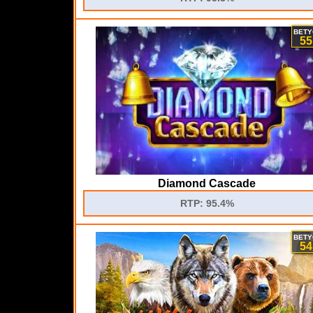
BETY
55
Diamond Cascade
RTP: 95.4%
BETY
54