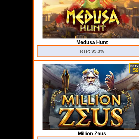
Medusa Hunt
RTP: 95.3%
BETY
59
Million Zeus