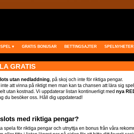
SPEL ▾
GRATIS BONUSAR
BETTINGSAJTER
SPELNYHETER
LA GRATIS
lots utan nedladdning
, på skoj och inte för riktiga pengar.
te att vinna på riktigt men man kan ta chansen att lära sig spel
helt utan kostnad. Vi uppdaterar listan kontinuerligt med
nya RE
gång du besöker oss. Håll dig uppdaterad!
slots med riktiga pengar?
örja spela för riktiga pengar och utnyttja en bonus från våra re