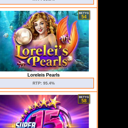
BETYG
54
Loreleis Pearls
RTP: 95.4%
BETYG
58