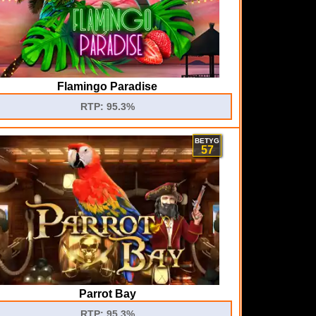
Flamingo Paradise
RTP: 95.3%
BETYG
57
Parrot Bay
RTP: 95.3%