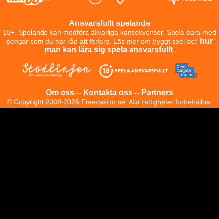
Ansvarsfullt spelande
18+. Spelande kan medföra allvarliga konsekvenser. Spela bara med
hur
pengar som du har råd att förlora. Läs mer om tryggt spel och
man kan lära sig spela ansvarsfullt
.
Om oss
Kontakta oss
Partners
--
--
© Copyright 2008-2026 Freecasino.se. Alla rättigheter förbehållna.