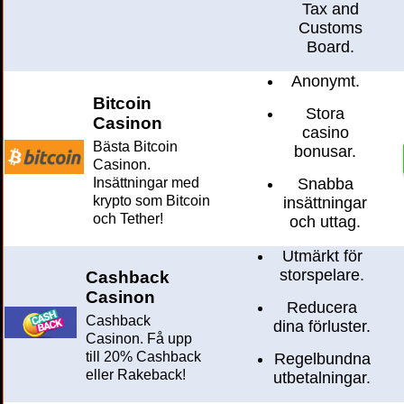
Tax and
Customs
Board.
Anonymt.
Bitcoin
Stora
Casinon
casino
Bästa Bitcoin
bonusar.
Casinon.
Insättningar med
Snabba
krypto som Bitcoin
insättningar
och Tether!
och uttag.
Utmärkt för
storspelare.
Cashback
Casinon
Reducera
Cashback
dina förluster.
Casinon. Få upp
till 20% Cashback
Regelbundna
eller Rakeback!
utbetalningar.