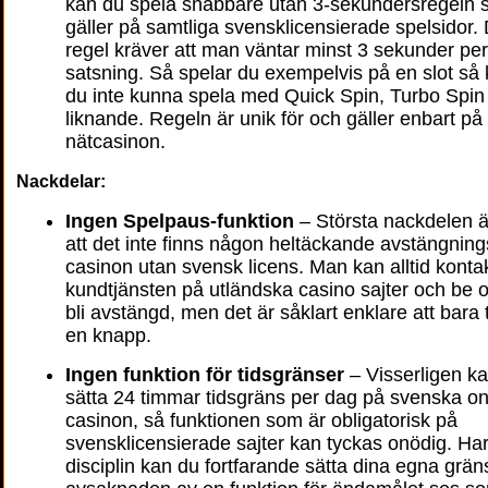
kan du spela snabbare utan 3-sekundersregeln
gäller på samtliga svensklicensierade spelsidor
regel kräver att man väntar minst 3 sekunder per
satsning. Så spelar du exempelvis på en slot s
du inte kunna spela med Quick Spin, Turbo Spin
liknande. Regeln är unik för och gäller enbart p
nätcasinon.
Nackdelar:
Ingen Spelpaus-funktion
– Största nackdelen ä
att det inte finns någon heltäckande avstängning
casinon utan svensk licens. Man kan alltid konta
kundtjänsten på utländska casino sajter och be o
bli avstängd, men det är såklart enklare att bara
en knapp.
Ingen funktion för tidsgränser
– Visserligen k
sätta 24 timmar tidsgräns per dag på svenska on
casinon, så funktionen som är obligatorisk på
svensklicensierade sajter kan tyckas onödig. Ha
disciplin kan du fortfarande sätta dina egna grä