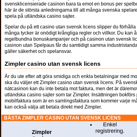
svensklicensierade casinon bara ta emot en bonus per spelb
här är de största anledningarna till att många svenska spelare 
spela på utländska casino sajter.
Spelar du på ett casino utan svensk licens slipper du förhålla d
många tycker är onödigt krångliga regler och villkor. Du kan å
regelbundna bonuskampanjer och på casinon utan svensk li
casinon utan Spelpaus får du samtidigt samma industristand
gäller säkerhet och spelansvar.
Zimpler casino utan svensk licens
Är du ute efter att göra smidiga och enkla betalningar med m
ska du väljer ett Zimpler casino utan svensk licens. På svens
nätcasinon kan du inte betala mot faktura, men det är däremot
utländska casino sajter som tar Zimpler. Insättningen bokförs
mobilfaktura som är en samlingsfaktura som kommer varje m
kan också välja att betala direkt med Zimpler.
BÄSTA ZIMPLER CASINO UTAN SVENSK LICENS
Enkel
registrering.
Zimpler