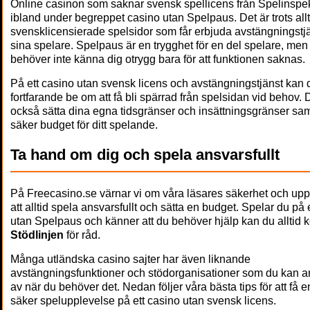
Online casinon som saknar svensk spellicens från Spelinspe
ibland under begreppet casino utan Spelpaus. Det är trots all
svensklicensierade spelsidor som får erbjuda avstängningstjän
sina spelare. Spelpaus är en trygghet för en del spelare, men
behöver inte känna dig otrygg bara för att funktionen saknas.
På ett casino utan svensk licens och avstängningstjänst kan 
fortfarande be om att få bli spärrad från spelsidan vid behov.
också sätta dina egna tidsgränser och insättningsgränser sam
säker budget för ditt spelande.
Ta hand om dig och spela ansvarsfullt
På Freecasino.se värnar vi om våra läsares säkerhet och up
att alltid spela ansvarsfullt och sätta en budget. Spelar du på 
utan Spelpaus och känner att du behöver hjälp kan du alltid 
Stödlinjen
för råd.
Många utländska casino sajter har även liknande
avstängningsfunktioner och stödorganisationer som du kan 
av när du behöver det. Nedan följer våra bästa tips för att få e
säker spelupplevelse på ett casino utan svensk licens.