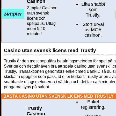
Casinon
Lika snabbt
Zimpler Casinon
som
utan svensk
Trustly.
licens och
spelpaus. Uttag
Stort urval
inom 5-10
av MGA
minuter!
casinon.
Casino utan svensk licens med Trustly
Trustly är den mest populära betalningsmetoden för spel på n
Sverige och det går även bra att spela casino utan svensk li
Trustly. Transaktionen genomförs enkelt med BankID så du sl
skicka in uppgifter som pass, id eller körkort. Trustly är en av 
snabbaste uttagsmetoderna i världen och det tar ca 5 minuter
pengarna syns på saldot.
BÄSTA CASINO UTAN SVENSK LICENS MED TRUSTLY
Enkel
registrering.
Trustly
Casinon