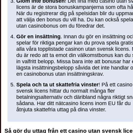
Glöm inte bonusen
! Det fina med casino utan s
licens är de stora bonuskampanjerna som ofta hål
När du registrerar dig på spelsidan blir du uppm
att välja den bonus du vill ha. Du kan också spel
utan casinobonus om du föredrar det.
Gör en insättning
. Innan du gör en insättning o
spelar för riktiga pengar kan du prova spela grati
alla våra topplistade casinon utan svensk licens.
du är redo att ta emot din välkomstbonus kan du 
in valfritt belopp. Missa bara inte att bonusar har 
lägsta insättningsbelopp såvida det inte handlar 
en casinobonus utan insättningskrav.
Spela och ta ut skattefria vinster
! På ett casino
svensk licens hittar du normalt många fler
betalningsalternativ och däribland några riktigt s
sådana. Har ditt nätcasino licens inom EU får du
åtnjuta skattefria uttag på dina vinster.
Så gör du uttag från ett casino utan svensk lic