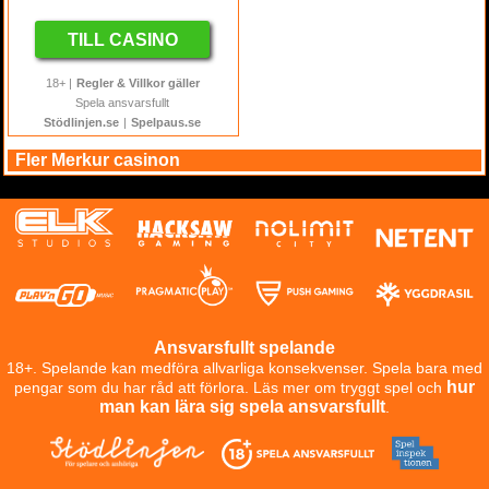
TILL CASINO
18+ |
Regler & Villkor gäller
Spela ansvarsfullt
Stödlinjen.se
|
Spelpaus.se
Fler Merkur casinon
Ansvarsfullt spelande
18+. Spelande kan medföra allvarliga konsekvenser. Spela bara med
hur
pengar som du har råd att förlora. Läs mer om tryggt spel och
man kan lära sig spela ansvarsfullt
.