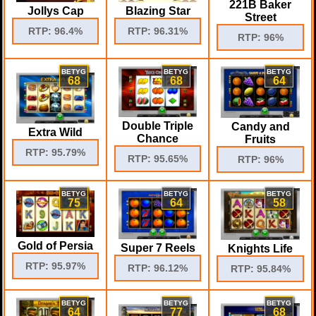
221B Baker
Jollys Cap
Blazing Star
Street
RTP: 96.4%
RTP: 96.31%
RTP: 96%
BETYG
BETYG
BETYG
68
68
64
Double Triple
Candy and
Extra Wild
Chance
Fruits
RTP: 95.79%
RTP: 95.65%
RTP: 96%
BETYG
BETYG
BETYG
75
64
58
Gold of Persia
Super 7 Reels
Knights Life
RTP: 95.97%
RTP: 96.12%
RTP: 95.84%
BETYG
BETYG
BETYG
64
77
68