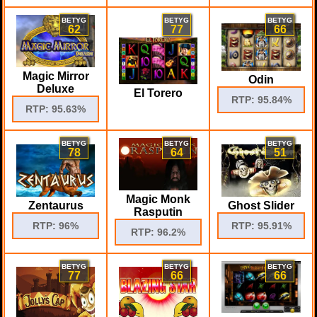
BETYG
BETYG
BETYG
62
77
66
Magic Mirror
Odin
Deluxe
El Torero
RTP: 95.84%
RTP: 95.63%
BETYG
BETYG
BETYG
78
64
51
Magic Monk
Zentaurus
Ghost Slider
Rasputin
RTP: 96%
RTP: 95.91%
RTP: 96.2%
BETYG
BETYG
BETYG
77
66
66