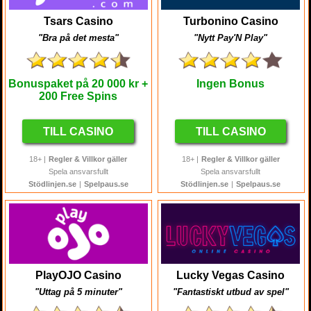
Tsars Casino
Turbonino Casino
"Bra på det mesta"
"Nytt Pay'N Play"
Bonuspaket på 20 000 kr +
Ingen Bonus
200 Free Spins
TILL CASINO
TILL CASINO
18+ |
Regler & Villkor gäller
18+ |
Regler & Villkor gäller
Spela ansvarsfullt
Spela ansvarsfullt
Stödlinjen.se
|
Spelpaus.se
Stödlinjen.se
|
Spelpaus.se
PlayOJO Casino
Lucky Vegas Casino
"Uttag på 5 minuter"
"Fantastiskt utbud av spel"