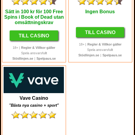
Sätt in 100 kr för 100 Free
Ingen Bonus
Spins i Book of Dead utan
omsättningskrav
TILL CASINO
TILL CASINO
18+ |
Regler & Villkor gäller
18+ |
Regler & Villkor gäller
Spela ansvarsfullt
Spela ansvarsfullt
Stödlinjen.se
|
Spelpaus.se
Stödlinjen.se
|
Spelpaus.se
Vave Casino
"Bästa nya casino + sport"