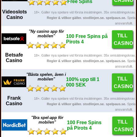
CASINO
Free Spins
Videoslots
18+. Gäller nya spelare vid första insättningen. 35x omsättningskrav.
Casino
Regler & villkor gäller.
stodlinjen.se.
spelpaus.se.
Spela
ansvarsfullt.
"Ny casino app för
TILL
mobilen"
100 Free Spins
på
Pirots 4
CASINO
Betsafe
18+. Gäller nya spelare vid första insättningen. 35x omsättningskrav.
Casino
Regler & villkor gäller.
stodlinjen.se.
spelpaus.se.
Spela
ansvarsfullt.
"Bästa spelen, även i
TILL
mobilen"
100%
upp till
1
000 SEK
CASINO
Frank
18+. Gäller nya spelare vid första insättningen. 35x omsättningskrav.
Casino
Regler & villkor gäller.
stodlinjen.se.
spelpaus.se.
Spela
ansvarsfullt.
"Bra spel-app för
TILL
mobilen"
100 Free Spins
på Pirots 4
CASINO