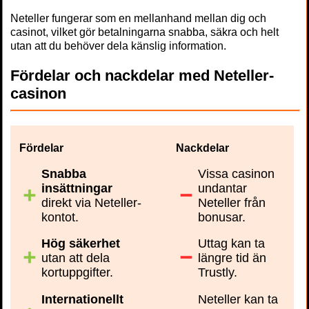
Neteller fungerar som en mellanhand mellan dig och
casinot, vilket gör betalningarna snabba, säkra och helt
utan att du behöver dela känslig information.
Fördelar och nackdelar med Neteller-
casinon
Fördelar
Nackdelar
Snabba
Vissa casinon
insättningar
undantar
direkt via Neteller-
Neteller från
kontot.
bonusar.
Hög säkerhet
Uttag kan ta
utan att dela
längre tid än
kortuppgifter.
Trustly.
Internationellt
Neteller kan ta