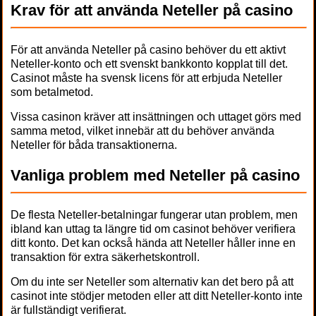
Krav för att använda Neteller på casino
För att använda Neteller på casino behöver du ett aktivt
Neteller-konto och ett svenskt bankkonto kopplat till det.
Casinot måste ha svensk licens för att erbjuda Neteller
som betalmetod.
Vissa casinon kräver att insättningen och uttaget görs med
samma metod, vilket innebär att du behöver använda
Neteller för båda transaktionerna.
Vanliga problem med Neteller på casino
De flesta Neteller-betalningar fungerar utan problem, men
ibland kan uttag ta längre tid om casinot behöver verifiera
ditt konto. Det kan också hända att Neteller håller inne en
transaktion för extra säkerhetskontroll.
Om du inte ser Neteller som alternativ kan det bero på att
casinot inte stödjer metoden eller att ditt Neteller-konto inte
är fullständigt verifierat.