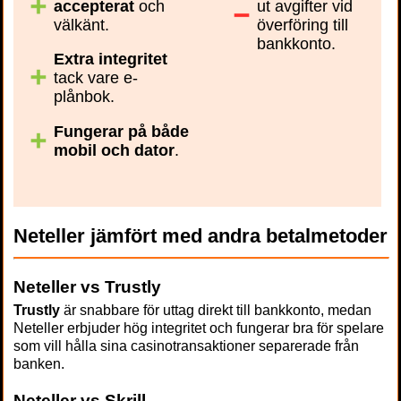
accepterat
och
ut avgifter vid
välkänt.
överföring till
bankkonto.
Extra integritet
tack vare e-
plånbok.
Fungerar på både
mobil och dator
.
Neteller jämfört med andra betalmetoder
Neteller vs Trustly
Trustly
är snabbare för uttag direkt till bankkonto, medan
Neteller erbjuder hög integritet och fungerar bra för spelare
som vill hålla sina casinotransaktioner separerade från
banken.
Neteller vs Skrill