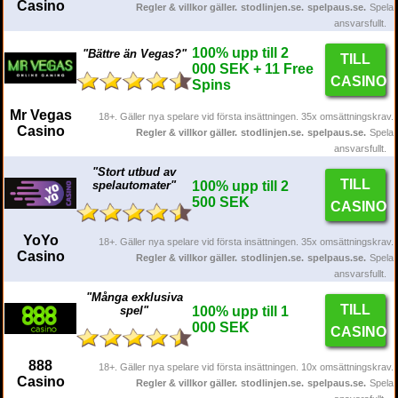
Casino
Regler & villkor gäller.
stodlinjen.se.
spelpaus.se.
Spela
ansvarsfullt.
100%
upp till
2
"Bättre än Vegas?"
TILL
000 SEK
+ 11 Free
CASINO
Spins
Mr Vegas
18+. Gäller nya spelare vid första insättningen. 35x omsättningskrav.
Casino
Regler & villkor gäller.
stodlinjen.se.
spelpaus.se.
Spela
ansvarsfullt.
"Stort utbud av
TILL
spelautomater"
100%
upp till
2
500 SEK
CASINO
YoYo
18+. Gäller nya spelare vid första insättningen. 35x omsättningskrav.
Casino
Regler & villkor gäller.
stodlinjen.se.
spelpaus.se.
Spela
ansvarsfullt.
"Många exklusiva
TILL
spel"
100% upp till 1
000 SEK
CASINO
888
18+. Gäller nya spelare vid första insättningen. 10x omsättningskrav.
Casino
Regler & villkor gäller.
stodlinjen.se.
spelpaus.se.
Spela