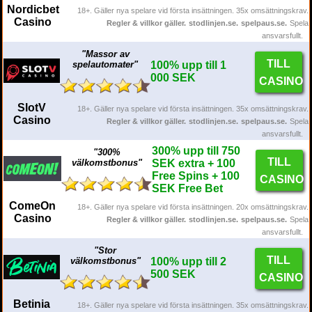
Nordicbet
18+. Gäller nya spelare vid första insättningen. 35x omsättningskrav.
Casino
Regler & villkor gäller.
stodlinjen.se.
spelpaus.se.
Spela
ansvarsfullt.
"Massor av
TILL
spelautomater"
100%
upp till
1
000 SEK
CASINO
SlotV
18+. Gäller nya spelare vid första insättningen. 35x omsättningskrav.
Casino
Regler & villkor gäller.
stodlinjen.se.
spelpaus.se.
Spela
ansvarsfullt.
300%
upp till
750
"300%
TILL
välkomstbonus"
SEK
extra +
100
Free Spins + 100
CASINO
SEK Free Bet
ComeOn
18+. Gäller nya spelare vid första insättningen. 20x omsättningskrav.
Casino
Regler & villkor gäller.
stodlinjen.se.
spelpaus.se.
Spela
ansvarsfullt.
"Stor
TILL
välkomstbonus"
100%
upp till
2
500 SEK
CASINO
Betinia
18+. Gäller nya spelare vid första insättningen. 35x omsättningskrav.