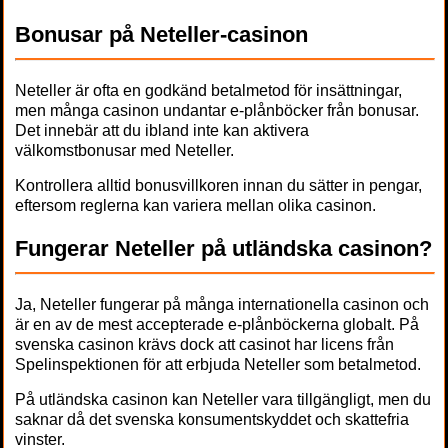
Bonusar på Neteller-casinon
Neteller är ofta en godkänd betalmetod för insättningar,
men många casinon undantar e-plånböcker från bonusar.
Det innebär att du ibland inte kan aktivera
välkomstbonusar med Neteller.
Kontrollera alltid bonusvillkoren innan du sätter in pengar,
eftersom reglerna kan variera mellan olika casinon.
Fungerar Neteller på utländska casinon?
Ja, Neteller fungerar på många internationella casinon och
är en av de mest accepterade e-plånböckerna globalt. På
svenska casinon krävs dock att casinot har licens från
Spelinspektionen för att erbjuda Neteller som betalmetod.
På utländska casinon kan Neteller vara tillgängligt, men du
saknar då det svenska konsumentskyddet och skattefria
vinster.