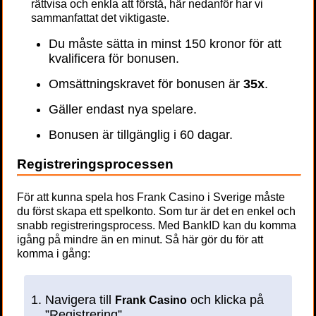
rättvisa och enkla att förstå, här nedanför har vi
sammanfattat det viktigaste.
Du måste sätta in minst 150 kronor för att
kvalificera för bonusen.
Omsättningskravet för bonusen är
35x
.
Gäller endast nya spelare.
Bonusen är tillgänglig i 60 dagar.
Registreringsprocessen
För att kunna spela hos Frank Casino i Sverige måste
du först skapa ett spelkonto. Som tur är det en enkel och
snabb registreringsprocess. Med BankID kan du komma
igång på mindre än en minut. Så här gör du för att
komma i gång:
Navigera till
och klicka på
Frank Casino
”Registrering”.