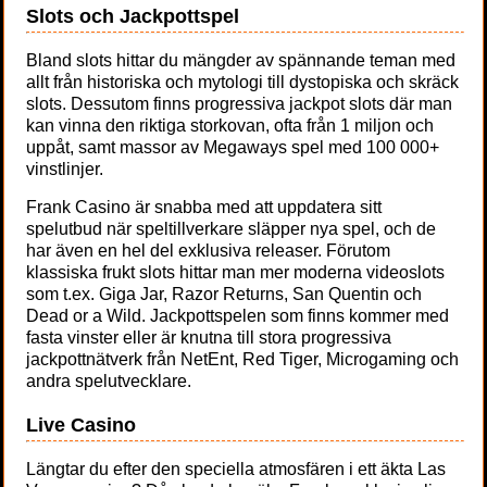
Slots och Jackpottspel
Bland slots hittar du mängder av spännande teman med
allt från historiska och mytologi till dystopiska och skräck
slots. Dessutom finns progressiva jackpot slots där man
kan vinna den riktiga storkovan, ofta från 1 miljon och
uppåt, samt massor av Megaways spel med 100 000+
vinstlinjer.
Frank Casino är snabba med att uppdatera sitt
spelutbud när speltillverkare släpper nya spel, och de
har även en hel del exklusiva releaser. Förutom
klassiska frukt slots hittar man mer moderna videoslots
som t.ex. Giga Jar, Razor Returns, San Quentin och
Dead or a Wild. Jackpottspelen som finns kommer med
fasta vinster eller är knutna till stora progressiva
jackpottnätverk från NetEnt, Red Tiger, Microgaming och
andra spelutvecklare.
Live Casino
Längtar du efter den speciella atmosfären i ett äkta Las