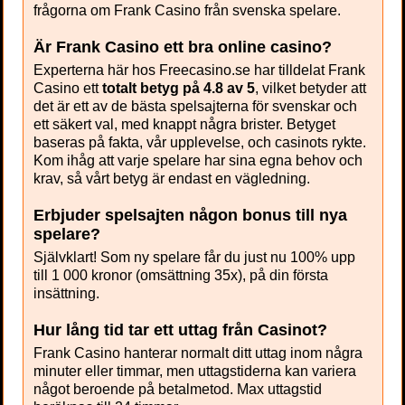
frågorna om Frank Casino från svenska spelare.
Är Frank Casino ett bra online casino?
Experterna här hos Freecasino.se har tilldelat Frank
Casino ett
totalt betyg på 4.8 av 5
, vilket betyder att
det är ett av de bästa spelsajterna för svenskar och
ett säkert val, med knappt några brister. Betyget
baseras på fakta, vår upplevelse, och casinots rykte.
Kom ihåg att varje spelare har sina egna behov och
krav, så vårt betyg är endast en vägledning.
Erbjuder spelsajten någon bonus till nya
spelare?
Självklart! Som ny spelare får du just nu 100% upp
till 1 000 kronor (omsättning 35x), på din första
insättning.
Hur lång tid tar ett uttag från Casinot?
Frank Casino hanterar normalt ditt uttag inom några
minuter eller timmar, men uttagstiderna kan variera
något beroende på betalmetod. Max uttagstid