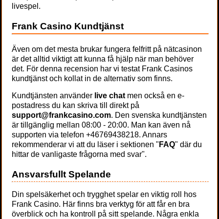
livespel.
Frank Casino Kundtjänst
Även om det mesta brukar fungera felfritt på nätcasinon
är det alltid viktigt att kunna få hjälp när man behöver
det. För denna recension har vi testat Frank Casinos
kundtjänst och kollat in de alternativ som finns.
Kundtjänsten använder
live chat
men också en e-
postadress du kan skriva till direkt på
support@frankcasino.com
. Den svenska kundtjänsten
är tillgänglig mellan 08:00 - 20:00. Man kan även nå
supporten via telefon +46769438218. Annars
rekommenderar vi att du läser i sektionen "
FAQ
" där du
hittar de vanligaste frågorna med svar".
Ansvarsfullt Spelande
Din spelsäkerhet och trygghet spelar en viktig roll hos
Frank Casino. Här finns bra verktyg för att får en bra
överblick och ha kontroll på sitt spelande. Några enkla