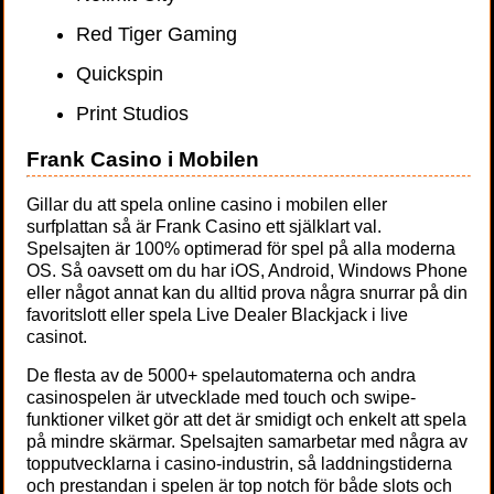
Red Tiger Gaming
Quickspin
Print Studios
Frank Casino i Mobilen
Gillar du att spela online casino i mobilen eller
surfplattan så är Frank Casino ett själklart val.
Spelsajten är 100% optimerad för spel på alla moderna
OS. Så oavsett om du har iOS, Android, Windows Phone
eller något annat kan du alltid prova några snurrar på din
favoritslott eller spela Live Dealer Blackjack i live
casinot.
De flesta av de 5000+ spelautomaterna och andra
casinospelen är utvecklade med touch och swipe-
funktioner vilket gör att det är smidigt och enkelt att spela
på mindre skärmar. Spelsajten samarbetar med några av
topputvecklarna i casino-industrin, så laddningstiderna
och prestandan i spelen är top notch för både slots och