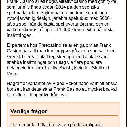
Frank Casino är ett högkvalitativt casino med gott rykte,
som funnits ända sedan 2014 på den svenska
spelmarknaden. Sajten har en modern, snabb och
nybörjarvänlig design, jättebra spelutbud med 5000+
säkra spel från de bästa spelleverantörerna, och en
välkomstbonus på upp till 1 000 kronor extra på första
insättningen.
Experterna hos Freecasino.se är eniga om att Frank
Casino har allt man kan hoppas på av en spelsajt med
svensk licens. Enkel registrering med BankID samt
snabba insättningar och uttag via flera populära
betalmetoder som Trustly, Swish, Neteller, Skrill och
Visa.
Några fler varianter av Video Poker hade varit att önska,
bortsett från detta så är Frank Casino ett mycket bra val
och värt ett toppbetyg från oss.
Vanliga frågor
Här nedanför hittar du svaren på de vanligaste