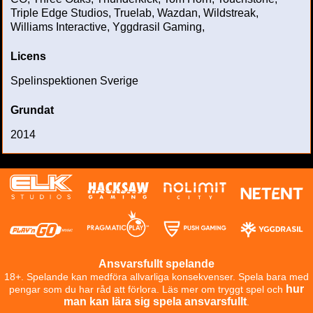
Triple Edge Studios, Truelab, Wazdan, Wildstreak,
Williams Interactive, Yggdrasil Gaming,
Licens
Spelinspektionen Sverige
Grundat
2014
Ansvarsfullt spelande
18+. Spelande kan medföra allvarliga konsekvenser. Spela bara med
hur
pengar som du har råd att förlora. Läs mer om tryggt spel och
man kan lära sig spela ansvarsfullt
.