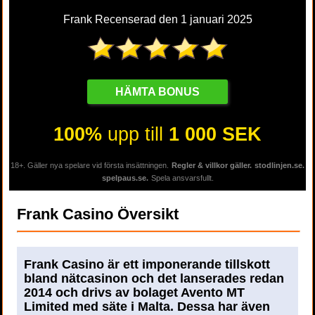
Frank Recenserad den 1 januari 2025
HÄMTA BONUS
100%
upp till
1 000 SEK
18+. Gäller nya spelare vid första insättningen.
Regler & villkor gäller.
stodlinjen.se.
spelpaus.se.
Spela ansvarsfullt.
Frank Casino Översikt
Frank Casino är ett imponerande tillskott
bland nätcasinon och det lanserades redan
2014 och drivs av bolaget Avento MT
Limited med säte i Malta. Dessa har även