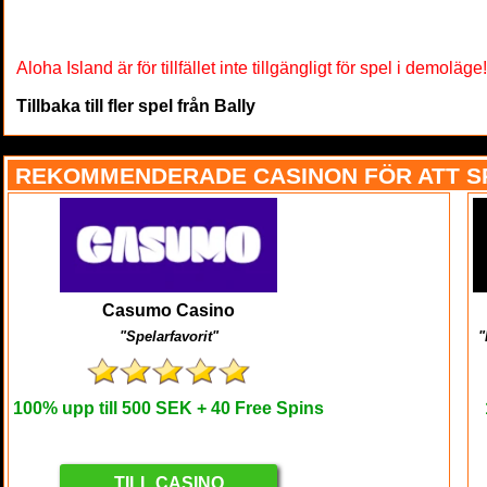
Aloha Island är för tillfället inte tillgängligt för spel i demoläge!
Tillbaka till fler spel från Bally
REKOMMENDERADE CASINON FÖR ATT SP
Casumo Casino
"Spelarfavorit"
"
100%
upp till
500 SEK
+ 40 Free Spins
TILL CASINO