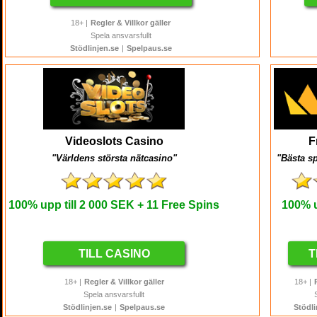
18+ |
Regler & Villkor gäller
Spela ansvarsfullt
Stödlinjen.se
|
Spelpaus.se
Videoslots Casino
F
"Världens största nätcasino"
"Bästa s
100%
upp till
2 000 SEK
+ 11 Free Spins
100%
u
TILL CASINO
T
18+ |
Regler & Villkor gäller
18+ |
Spela ansvarsfullt
Stödlinjen.se
|
Spelpaus.se
Stödli