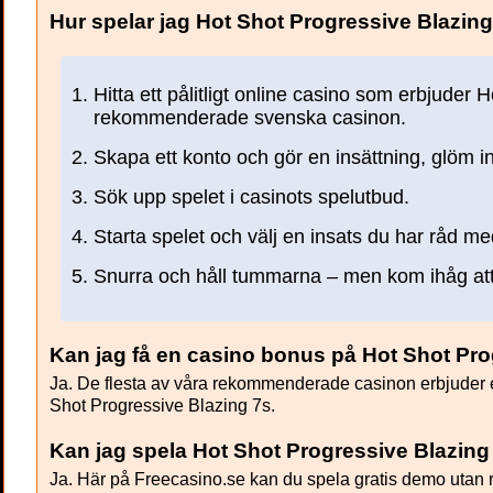
Hur spelar jag Hot Shot Progressive Blazin
Hitta ett pålitligt online casino som erbjuder
rekommenderade svenska casinon.
Skapa ett konto och gör en insättning, glöm i
Sök upp spelet i casinots spelutbud.
Starta spelet och välj en insats du har råd me
Snurra och håll tummarna – men kom ihåg att s
Kan jag få en casino bonus på Hot Shot Pro
Ja. De flesta av våra rekommenderade casinon erbjuder e
Shot Progressive Blazing 7s.
Kan jag spela Hot Shot Progressive Blazing 
Ja. Här på Freecasino.se kan du spela gratis demo utan ri