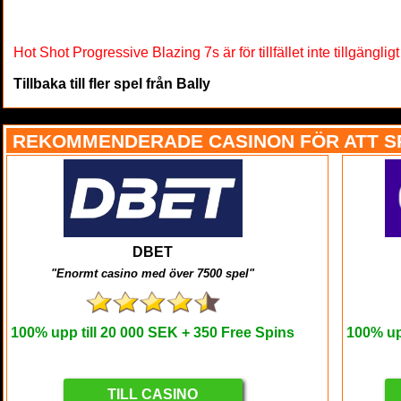
Hot Shot Progressive Blazing 7s är för tillfället inte tillgänglig
Tillbaka till fler spel från Bally
REKOMMENDERADE CASINON FÖR ATT SP
DBET
"Enormt casino med över 7500 spel"
100% upp till
20 000 SEK
+ 350 Free Spins
100%
up
TILL CASINO