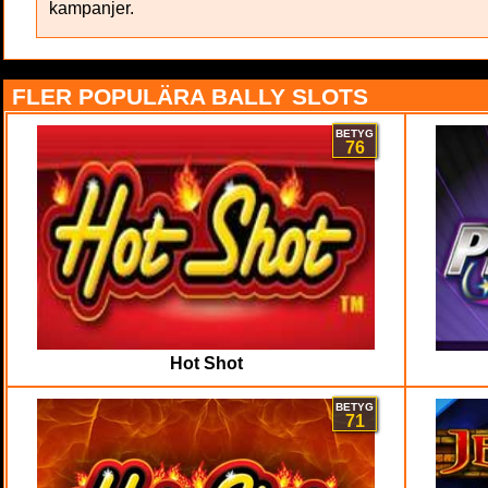
kampanjer.
FLER POPULÄRA BALLY SLOTS
BETYG
76
Hot Shot
BETYG
71