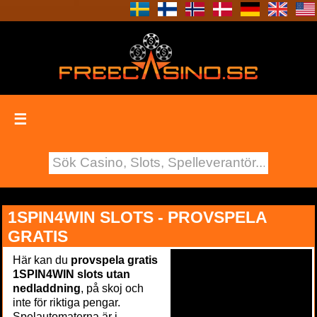
☰
1SPIN4WIN SLOTS - PROVSPELA
GRATIS
Här kan du
provspela gratis
1SPIN4WIN slots utan
nedladdning
, på skoj och
inte för riktiga pengar.
Spelautomaterna är i