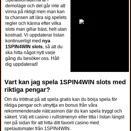
demoläge och det går inte att
vinna på riktigt men man kan
ta chansen att lära sig spelets
regler och känna efter vilka
slots man gillar bäst, helt utan
kostnad. Vi uppdaterar listan
kontinuerligt med
nya
1SPIN4WIN slots
, så att du
ska hitta något nytt varje
gång du besöker oss. Håll
dig uppdaterad!
Vart kan jag spela 1SPIN4WIN slots med
riktiga pengar?
Om du tröttnat på att spela gratis kan du börja spela för
riktiga pengar och utnyttja en bonus från våra
rekommenderade nätcasinon där du kan spela tryggt och
säkert. Välj ett casino i rullistmenyn eller titta i listan längst
ner på sidan för att hitta ditt favorit casino med
spelautomater från 1SPIN4WIN.