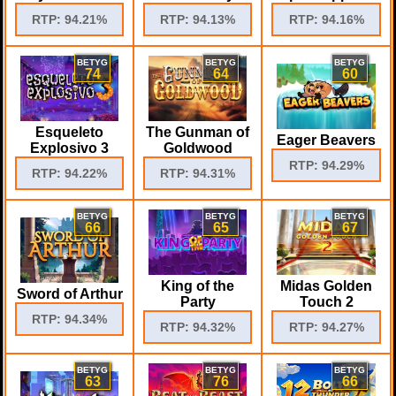
RTP: 94.21%
RTP: 94.13%
RTP: 94.16%
BETYG
BETYG
BETYG
74
64
60
Esqueleto
The Gunman of
Eager Beavers
Explosivo 3
Goldwood
RTP: 94.29%
RTP: 94.22%
RTP: 94.31%
BETYG
BETYG
BETYG
66
65
67
King of the
Midas Golden
Sword of Arthur
Party
Touch 2
RTP: 94.34%
RTP: 94.32%
RTP: 94.27%
BETYG
BETYG
BETYG
63
76
66