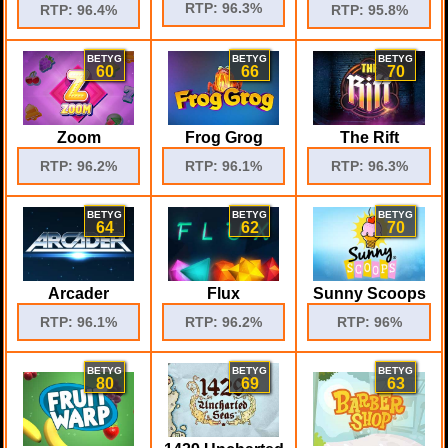
RTP: 96.3%
RTP: 96.4%
RTP: 95.8%
BETYG
BETYG
BETYG
60
66
70
Zoom
Frog Grog
The Rift
RTP: 96.2%
RTP: 96.1%
RTP: 96.3%
BETYG
BETYG
BETYG
64
62
70
Arcader
Flux
Sunny Scoops
RTP: 96.1%
RTP: 96.2%
RTP: 96%
BETYG
BETYG
BETYG
80
69
63