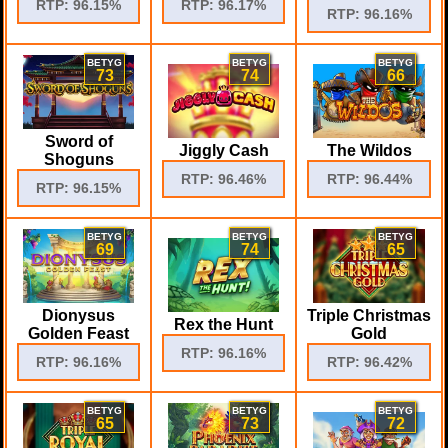
RTP: 96.15%
RTP: 96.17%
RTP: 96.16%
BETYG
BETYG
BETYG
73
74
66
Sword of
Jiggly Cash
The Wildos
Shoguns
RTP: 96.46%
RTP: 96.44%
RTP: 96.15%
BETYG
BETYG
BETYG
69
74
65
Dionysus
Triple Christmas
Rex the Hunt
Golden Feast
Gold
RTP: 96.16%
RTP: 96.16%
RTP: 96.42%
BETYG
BETYG
BETYG
65
73
72