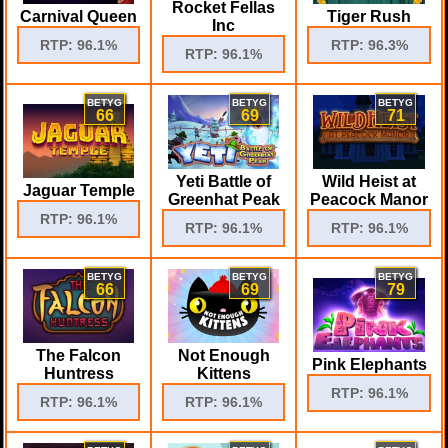
Rocket Fellas
Carnival Queen
Tiger Rush
Inc
RTP: 96.1%
RTP: 96.3%
RTP: 96.1%
BETYG
BETYG
BETYG
66
69
71
Yeti Battle of
Wild Heist at
Jaguar Temple
Greenhat Peak
Peacock Manor
RTP: 96.1%
RTP: 96.1%
RTP: 96.1%
BETYG
BETYG
BETYG
66
69
79
The Falcon
Not Enough
Pink Elephants
Huntress
Kittens
RTP: 96.1%
RTP: 96.1%
RTP: 96.1%