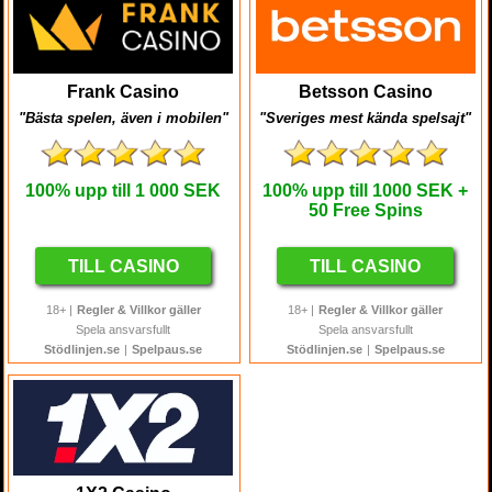
Frank Casino
Betsson Casino
"Bästa spelen, även i mobilen"
"Sveriges mest kända spelsajt"
100%
upp till
1 000 SEK
100%
upp till
1000 SEK +
50 Free Spins
TILL CASINO
TILL CASINO
18+ |
Regler & Villkor gäller
18+ |
Regler & Villkor gäller
Spela ansvarsfullt
Spela ansvarsfullt
Stödlinjen.se
|
Spelpaus.se
Stödlinjen.se
|
Spelpaus.se