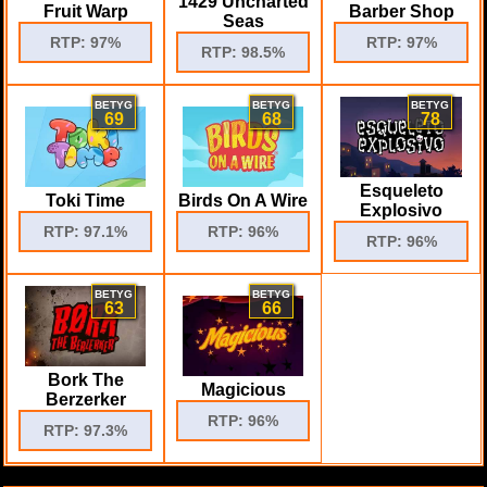
1429 Uncharted
Fruit Warp
Barber Shop
Seas
RTP: 97%
RTP: 97%
RTP: 98.5%
BETYG
BETYG
BETYG
69
68
78
Esqueleto
Toki Time
Birds On A Wire
Explosivo
RTP: 97.1%
RTP: 96%
RTP: 96%
BETYG
BETYG
63
66
Bork The
Magicious
Berzerker
RTP: 96%
RTP: 97.3%