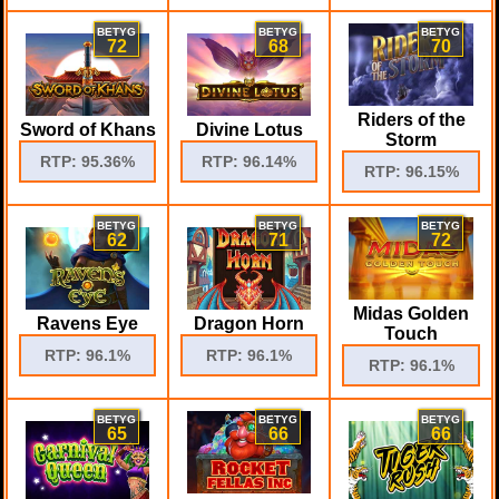
BETYG
BETYG
BETYG
72
68
70
Riders of the
Sword of Khans
Divine Lotus
Storm
RTP: 95.36%
RTP: 96.14%
RTP: 96.15%
BETYG
BETYG
BETYG
62
71
72
Midas Golden
Ravens Eye
Dragon Horn
Touch
RTP: 96.1%
RTP: 96.1%
RTP: 96.1%
BETYG
BETYG
BETYG
65
66
66