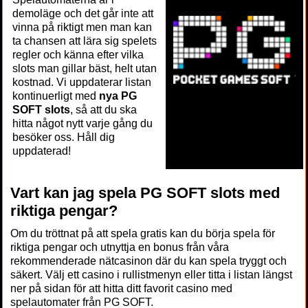
demoläge och det går inte att
vinna på riktigt men man kan
ta chansen att lära sig spelets
regler och känna efter vilka
slots man gillar bäst, helt utan
kostnad. Vi uppdaterar listan
kontinuerligt med
nya PG
SOFT slots
, så att du ska
hitta något nytt varje gång du
besöker oss. Håll dig
uppdaterad!
Vart kan jag spela PG SOFT slots med
riktiga pengar?
Om du tröttnat på att spela gratis kan du börja spela för
riktiga pengar och utnyttja en bonus från våra
rekommenderade nätcasinon där du kan spela tryggt och
säkert. Välj ett casino i rullistmenyn eller titta i listan längst
ner på sidan för att hitta ditt favorit casino med
spelautomater från PG SOFT.