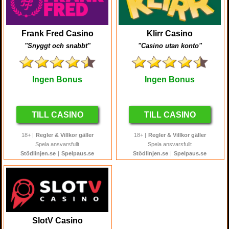
Frank Fred Casino
Klirr Casino
"Snyggt och snabbt"
"Casino utan konto"
Ingen Bonus
Ingen Bonus
TILL CASINO
TILL CASINO
18+ |
Regler & Villkor gäller
18+ |
Regler & Villkor gäller
Spela ansvarsfullt
Spela ansvarsfullt
Stödlinjen.se
|
Spelpaus.se
Stödlinjen.se
|
Spelpaus.se
SlotV Casino