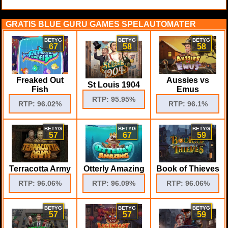
GRATIS BLUE GURU GAMES SPELAUTOMATER
BETYG
BETYG
BETYG
67
58
58
Freaked Out
Aussies vs
St Louis 1904
Fish
Emus
RTP: 95.95%
RTP: 96.02%
RTP: 96.1%
BETYG
BETYG
BETYG
57
67
59
Terracotta Army
Otterly Amazing
Book of Thieves
RTP: 96.06%
RTP: 96.09%
RTP: 96.06%
BETYG
BETYG
BETYG
57
57
59