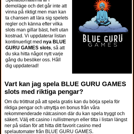
demoläge och det går inte att
vinna på riktigt men man kan
ta chansen att lära sig spelets
regler och känna efter vilka
slots man gillar bäst, helt utan
kostnad. Vi uppdaterar listan
kontinuerligt med
nya BLUE
GURU GAMES slots
, så att
du ska hitta något nytt varje
gång du besöker oss. Håll
dig uppdaterad!
Vart kan jag spela BLUE GURU GAMES
slots med riktiga pengar?
Om du tröttnat på att spela gratis kan du börja spela för
riktiga pengar och utnyttja en bonus från våra
rekommenderade nätcasinon där du kan spela tryggt och
säkert. Välj ett casino i rullistmenyn eller titta i listan längst
ner på sidan för att hitta ditt favorit casino med
spelautomater från BLUE GURU GAMES.