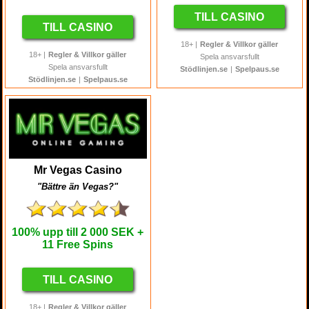
TILL CASINO
TILL CASINO
18+ |
Regler & Villkor gäller
18+ |
Regler & Villkor gäller
Spela ansvarsfullt
Spela ansvarsfullt
Stödlinjen.se
|
Spelpaus.se
Stödlinjen.se
|
Spelpaus.se
Mr Vegas Casino
"Bättre än Vegas?"
100%
upp till
2 000 SEK
+
11 Free Spins
TILL CASINO
18+ |
Regler & Villkor gäller