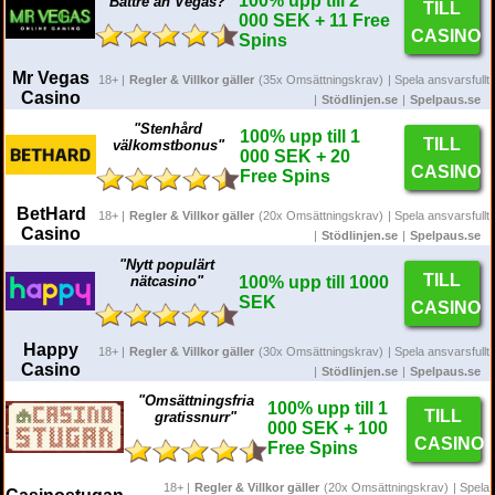
100%
upp till
2
"Bättre än Vegas?"
TILL
000 SEK
+ 11 Free
CASINO
Spins
Mr Vegas
18+ |
Regler & Villkor gäller
(35x Omsättningskrav)
| Spela ansvarsfullt
Casino
|
Stödlinjen.se
|
Spelpaus.se
"Stenhård
100%
upp till
1
TILL
välkomstbonus"
000 SEK
+ 20
CASINO
Free Spins
BetHard
18+ |
Regler & Villkor gäller
(20x Omsättningskrav)
| Spela ansvarsfullt
Casino
|
Stödlinjen.se
|
Spelpaus.se
"Nytt populärt
TILL
nätcasino"
100%
upp till
1000
SEK
CASINO
Happy
18+ |
Regler & Villkor gäller
(30x Omsättningskrav)
| Spela ansvarsfullt
Casino
|
Stödlinjen.se
|
Spelpaus.se
"Omsättningsfria
100%
upp till
1
TILL
gratissnurr"
000 SEK + 100
CASINO
Free Spins
18+ |
Regler & Villkor gäller
(20x Omsättningskrav)
| Spela