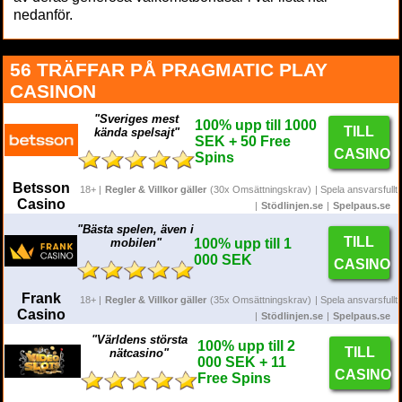
nedanför.
56 TRÄFFAR PÅ PRAGMATIC PLAY
CASINON
"Sveriges mest
100%
upp till
1000
TILL
kända spelsajt"
SEK + 50 Free
CASINO
Spins
Betsson
18+ |
Regler & Villkor gäller
(30x Omsättningskrav)
| Spela ansvarsfullt
Casino
|
Stödlinjen.se
|
Spelpaus.se
"Bästa spelen, även i
TILL
mobilen"
100%
upp till
1
000 SEK
CASINO
Frank
18+ |
Regler & Villkor gäller
(35x Omsättningskrav)
| Spela ansvarsfullt
Casino
|
Stödlinjen.se
|
Spelpaus.se
"Världens största
100%
upp till
2
TILL
nätcasino"
000 SEK
+ 11
CASINO
Free Spins