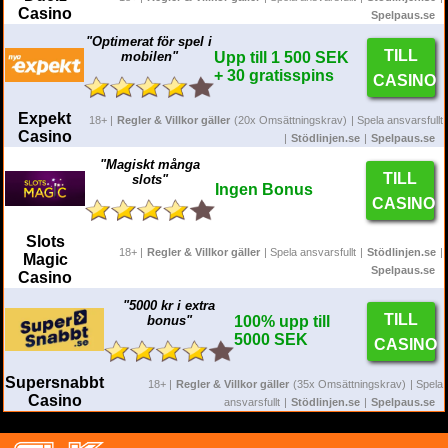
Casino
Spelpaus.se
"Optimerat för spel i
TILL
mobilen"
Upp till
1 500 SEK
+ 30 gratisspins
CASINO
Expekt
18+ |
Regler & Villkor gäller
(20x Omsättningskrav)
| Spela ansvarsfullt
Casino
|
Stödlinjen.se
|
Spelpaus.se
"Magiskt många
TILL
slots"
Ingen Bonus
CASINO
Slots
18+ |
Regler & Villkor gäller
| Spela ansvarsfullt
|
Stödlinjen.se
|
Magic
Spelpaus.se
Casino
"5000 kr i extra
TILL
bonus"
100%
upp till
5000 SEK
CASINO
Supersnabbt
18+ |
Regler & Villkor gäller
(35x Omsättningskrav)
| Spela
Casino
ansvarsfullt
|
Stödlinjen.se
|
Spelpaus.se