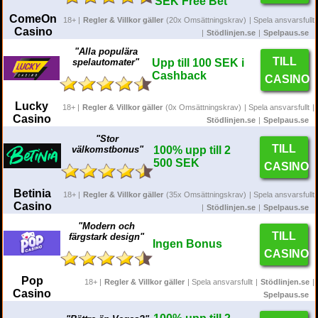
SEK Free Bet
ComeOn
18+ |
Regler & Villkor gäller
(20x Omsättningskrav)
| Spela ansvarsfullt
Casino
|
Stödlinjen.se
|
Spelpaus.se
"Alla populära
TILL
spelautomater"
Upp till
100 SEK i
Cashback
CASINO
Lucky
18+ |
Regler & Villkor gäller
(0x Omsättningskrav)
| Spela ansvarsfullt
|
Casino
Stödlinjen.se
|
Spelpaus.se
"Stor
TILL
välkomstbonus"
100%
upp till
2
500 SEK
CASINO
Betinia
18+ |
Regler & Villkor gäller
(35x Omsättningskrav)
| Spela ansvarsfullt
Casino
|
Stödlinjen.se
|
Spelpaus.se
"Modern och
TILL
färgstark design"
Ingen Bonus
CASINO
Pop
18+ |
Regler & Villkor gäller
| Spela ansvarsfullt
|
Stödlinjen.se
|
Casino
Spelpaus.se