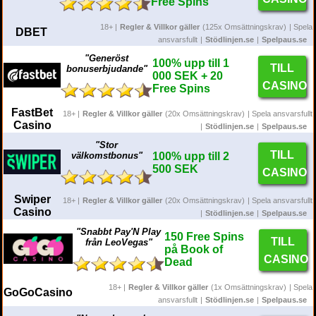
Free Spins
18+ |
Regler & Villkor gäller
(125x Omsättningskrav)
| Spela
DBET
ansvarsfullt
|
Stödlinjen.se
|
Spelpaus.se
"Generöst
100%
upp till
1
TILL
bonuserbjudande"
000 SEK
+ 20
CASINO
Free Spins
FastBet
18+ |
Regler & Villkor gäller
(20x Omsättningskrav)
| Spela ansvarsfullt
Casino
|
Stödlinjen.se
|
Spelpaus.se
"Stor
TILL
välkomstbonus"
100%
upp till
2
500 SEK
CASINO
Swiper
18+ |
Regler & Villkor gäller
(20x Omsättningskrav)
| Spela ansvarsfullt
Casino
|
Stödlinjen.se
|
Spelpaus.se
"Snabbt Pay'N Play
150 Free Spins
TILL
från LeoVegas"
på Book of
CASINO
Dead
18+ |
Regler & Villkor gäller
(1x Omsättningskrav)
| Spela
GoGoCasino
ansvarsfullt
|
Stödlinjen.se
|
Spelpaus.se