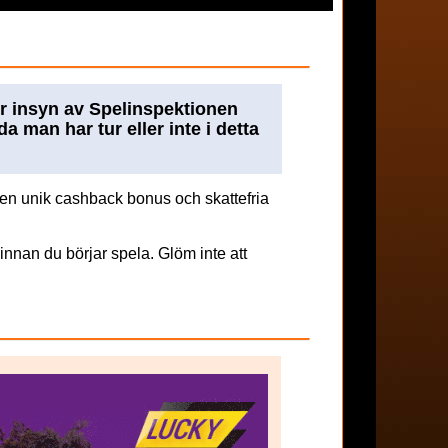
r insyn av Spelinspektionen
a man har tur eller inte i detta
 en unik cashback bonus och skattefria
 innan du börjar spela. Glöm inte att