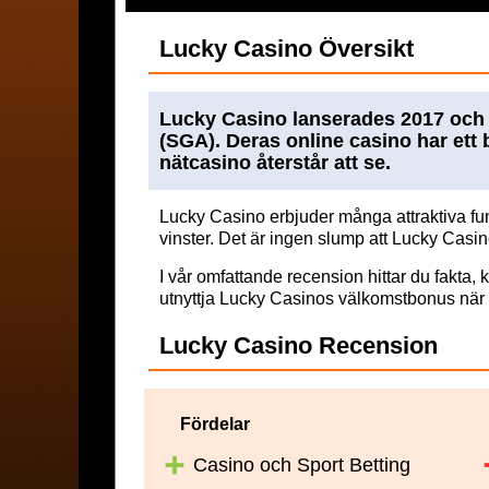
Lucky Casino Översikt
Lucky Casino lanserades 2017 och ä
(SGA). Deras online casino har ett b
nätcasino återstår att se.
Lucky Casino erbjuder många attraktiva fun
vinster. Det är ingen slump att Lucky Casin
I vår omfattande recension hittar du fakta, 
utnyttja Lucky Casinos välkomstbonus när d
Lucky Casino Recension
Fördelar
Casino och Sport Betting