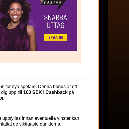
us för nya spelare. Denna bonus är ett
dig upp till
100 SEK i Cashback
på
or.
uppfyllas innan eventuella vinster kan
fattat de viktigaste punkterna.