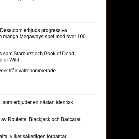
md. Dessutom erbjuds progressiva
er även många Megaways-spel med över 100
ots som Starburst och Book of Dead
 or Wild.
ätverk från välrenommerade
, som erbjuder en nästan identisk
r av Roulette, Blackjack och Baccarat.
a, vilket säkerligen förbättrar