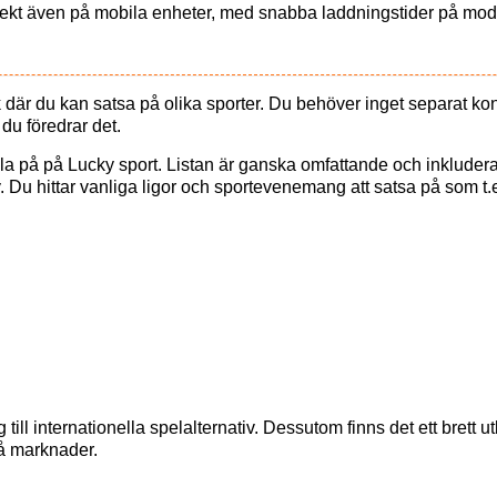
fekt även på mobila enheter, med snabba laddningstider på mod
där du kan satsa på olika sporter. Du behöver inget separat ko
u föredrar det.
ela på på Lucky sport. Listan är ganska omfattande och inkludera
 Du hittar vanliga ligor och sportevenemang att satsa på som t.e
ill internationella spelalternativ. Dessutom finns det ett brett 
 på marknader.