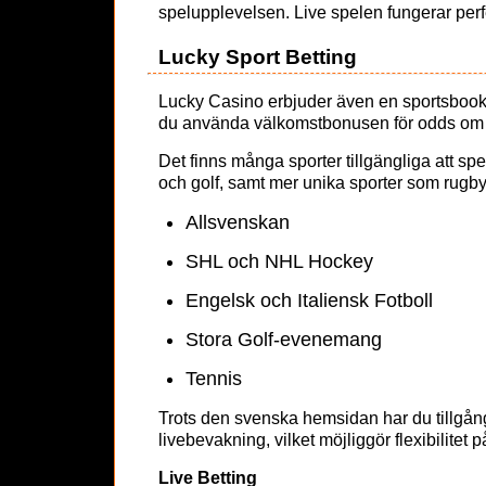
spelupplevelsen. Live spelen fungerar per
Lucky Sport Betting
Lucky Casino erbjuder även en sportsbook 
du använda välkomstbonusen för odds om d
Det finns många sporter tillgängliga att sp
och golf, samt mer unika sporter som rugby.
Allsvenskan
SHL och NHL Hockey
Engelsk och Italiensk Fotboll
Stora Golf-evenemang
Tennis
Trots den svenska hemsidan har du tillgång t
livebevakning, vilket möjliggör flexibilitet
Live Betting