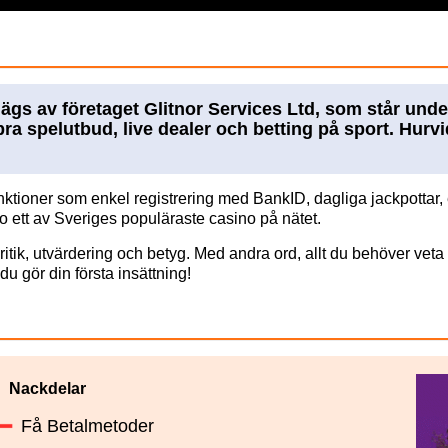
gs av företaget Glitnor Services Ltd, som står unde
ra spelutbud, live dealer och betting på sport. Hurvid
ktioner som enkel registrering med BankID, dagliga jackpottar,
o ett av Sveriges populäraste casino på nätet.
kritik, utvärdering och betyg. Med andra ord, allt du behöver veta
u gör din första insättning!
Nackdelar
Få Betalmetoder