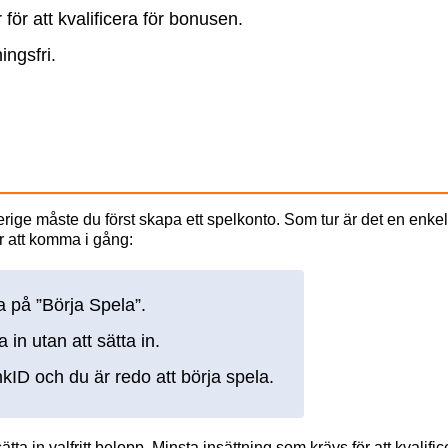
för att kvalificera för bonusen.
ngsfri.
rige måste du först skapa ett spelkonto. Som tur är det en enk
r att komma i gång:
a på ”Börja Spela”.
a in utan att sätta in.
ID och du är redo att börja spela.
ätta in valfritt belopp. Minsta insättning som krävs för att kval