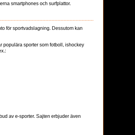
erna smartphones och surfplattor.
nto för sportvadslagning. Dessutom kan
r populära sporter som fotboll, ishockey
x.:
utbud av e-sporter. Sajten erbjuder även