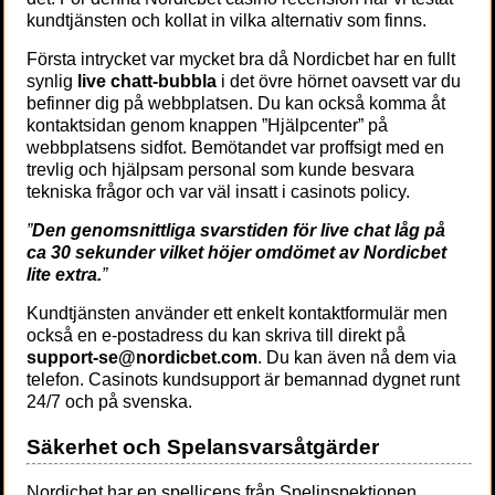
kundtjänsten och kollat in vilka alternativ som finns.
Första intrycket var mycket bra då Nordicbet har en fullt
synlig
live chatt-bubbla
i det övre hörnet oavsett var du
befinner dig på webbplatsen. Du kan också komma åt
kontaktsidan genom knappen ”Hjälpcenter” på
webbplatsens sidfot. Bemötandet var proffsigt med en
trevlig och hjälpsam personal som kunde besvara
tekniska frågor och var väl insatt i casinots policy.
”
Den genomsnittliga svarstiden för live chat låg på
ca 30 sekunder vilket höjer omdömet av Nordicbet
lite extra.
”
Kundtjänsten använder ett enkelt kontaktformulär men
också en e-postadress du kan skriva till direkt på
support-se@nordicbet.com
. Du kan även nå dem via
telefon. Casinots kundsupport är bemannad dygnet runt
24/7 och på svenska.
Säkerhet och Spelansvarsåtgärder
Nordicbet har en spellicens från Spelinspektionen.