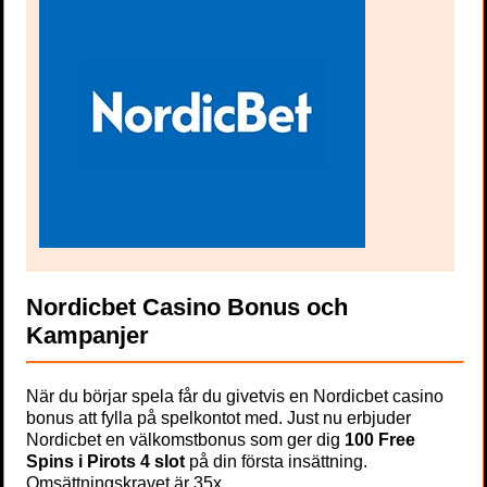
Nordicbet Casino Bonus och
Kampanjer
När du börjar spela får du givetvis en Nordicbet casino
bonus att fylla på spelkontot med. Just nu erbjuder
Nordicbet en välkomstbonus som ger dig
100 Free
Spins i Pirots 4 slot
på din första insättning.
Omsättningskravet är 35x.