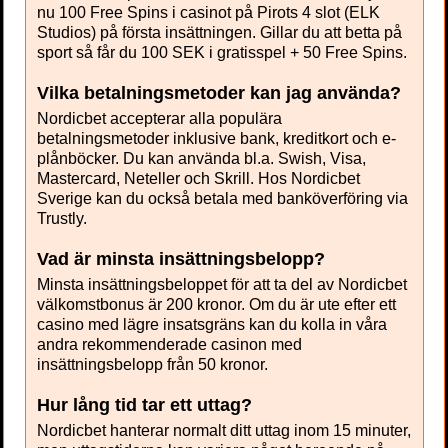
nu 100 Free Spins i casinot på Pirots 4 slot (ELK
Studios) på första insättningen. Gillar du att betta på
sport så får du 100 SEK i gratisspel + 50 Free Spins.
Vilka betalningsmetoder kan jag använda?
Nordicbet accepterar alla populära
betalningsmetoder inklusive bank, kreditkort och e-
plånböcker. Du kan använda bl.a. Swish, Visa,
Mastercard, Neteller och Skrill. Hos Nordicbet
Sverige kan du också betala med banköverföring via
Trustly.
Vad är minsta insättningsbelopp?
Minsta insättningsbeloppet för att ta del av Nordicbet
välkomstbonus är 200 kronor. Om du är ute efter ett
casino med lägre insatsgräns kan du kolla in våra
andra rekommenderade casinon med
insättningsbelopp från 50 kronor.
Hur lång tid tar ett uttag?
Nordicbet hanterar normalt ditt uttag inom 15 minuter,