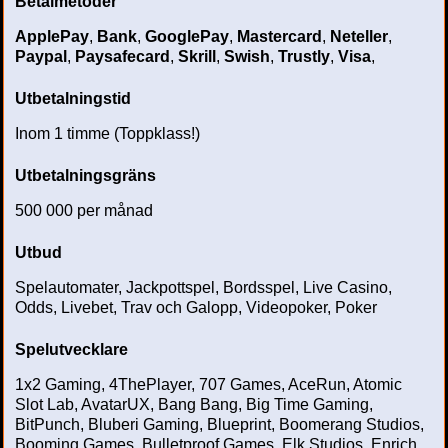
Betalmetoder
ApplePay
,
Bank
,
GooglePay
,
Mastercard
,
Neteller
,
Paypal
,
Paysafecard
,
Skrill
,
Swish
,
Trustly
,
Visa
,
Utbetalningstid
Inom 1 timme (Toppklass!)
Utbetalningsgräns
500 000 per månad
Utbud
Spelautomater, Jackpottspel, Bordsspel, Live Casino,
Odds, Livebet, Trav och Galopp, Videopoker, Poker
Spelutvecklare
1x2 Gaming, 4ThePlayer, 707 Games, AceRun, Atomic
Slot Lab, AvatarUX, Bang Bang, Big Time Gaming,
BitPunch, Bluberi Gaming, Blueprint, Boomerang Studios,
Booming Games, Bulletproof Games, Elk Studios, Enrich