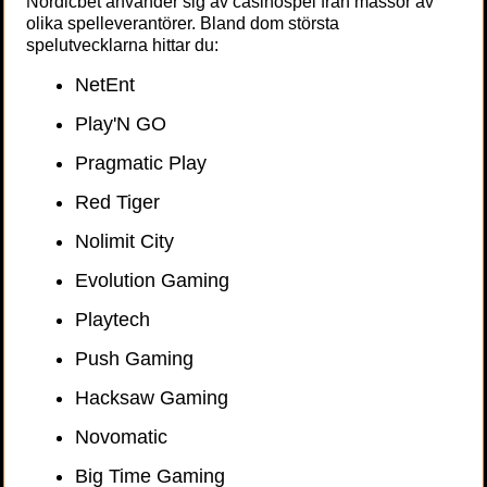
Nordicbet använder sig av casinospel från massor av
olika spelleverantörer. Bland dom största
spelutvecklarna hittar du:
NetEnt
Play'N GO
Pragmatic Play
Red Tiger
Nolimit City
Evolution Gaming
Playtech
Push Gaming
Hacksaw Gaming
Novomatic
Big Time Gaming