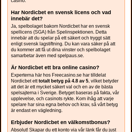
casino.
Har Nordicbet en svensk licens och vad
innebär det?
Ja, spelbolaget bakom Nordicbet har en svensk
spellicens (SGA) från Spelinspektionen. Detta
innebär att du spelar på ett säkert och tryggt sätt
enligt svensk lagstiftning. Du kan vara säker på att
du kommer att få ut dina vinster och spelbolaget
samarbetar även med spelpaus.se.
Är Nordicbet ett bra online casino?
Experterna här hos Freecasino.se har tilldelat
Nordicbet ett
totalt betyg på 4.8 av 5
, vilket betyder
att det är ett mycket säkert val och en av de bästa
spelsajterna i Sverige. Betyget baseras på fakta, vår
upplevelse, och casinots rykte. Kom ihåg att varje
spelare har sina egna behov och krav, så vårt betyg
är endast en vägledning.
Erbjuder Nordicbet en välkomstbonus?
Absolut! Skapar du ett konto via vår länk får du just