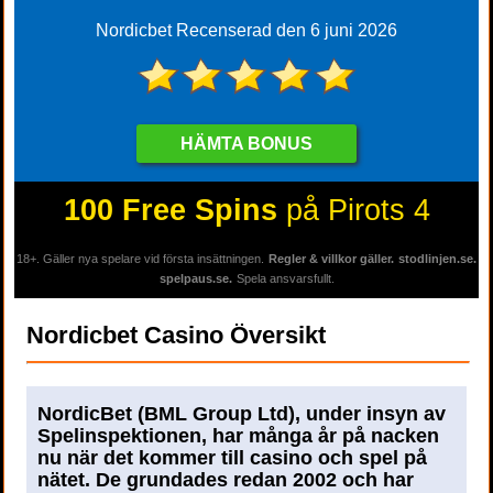
Nordicbet Recenserad den 6 juni 2026
HÄMTA BONUS
100 Free Spins
på Pirots 4
18+. Gäller nya spelare vid första insättningen.
Regler & villkor gäller.
stodlinjen.se.
spelpaus.se.
Spela ansvarsfullt.
Nordicbet Casino Översikt
NordicBet (BML Group Ltd), under insyn av
Spelinspektionen, har många år på nacken
nu när det kommer till casino och spel på
nätet. De grundades redan 2002 och har