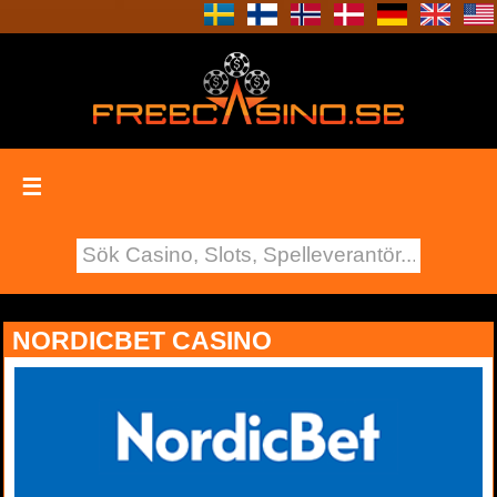
☰
NORDICBET CASINO