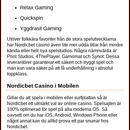
Relax Gaming
Quickspin
Yggdrasil Gaming
Utöver folkkära favoriter från de stora spelutvecklarna
har Nordicbet casino även lite mer udda titlar från mindre
kända eller helt nya spelstudios. Några nämnvärda är
Print Studios, 4ThePlayer, Gamomat och Synot. Dessa
leverantörer garanterar ett säkert och tryggt spel och
man kan vara säker på att få underhållning i absolut
toppklass.
Nordicbet Casino i Mobilen
Gillar du att spela i mobilen eller surfplattan så är
Nordicbet ett utmärkt val av online casino. Spelsajten är
100% optimerad för spel på alla moderna OS. Så
oavsett om du har iOS, Android, Windows Phone eller
något annat kan du alltid prova ett par snurrar hos
Nordicbet.