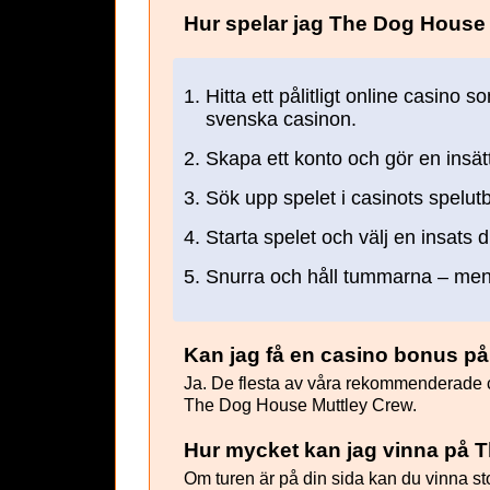
Hur spelar jag The Dog House 
Hitta ett pålitligt online casi
svenska casinon.
Skapa ett konto och gör en insät
Sök upp spelet i casinots spelut
Starta spelet och välj en insats 
Snurra och håll tummarna – men k
Kan jag få en casino bonus p
Ja. De flesta av våra rekommenderade c
The Dog House Muttley Crew.
Hur mycket kan jag vinna på 
Om turen är på din sida kan du vinna st