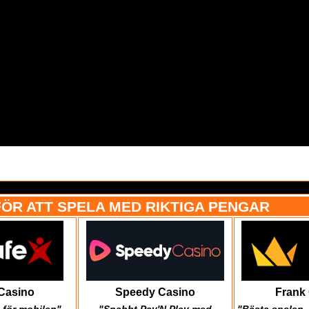
R ATT SPELA MED RIKTIGA PENGAR
 Casino
Speedy Casino
Frank