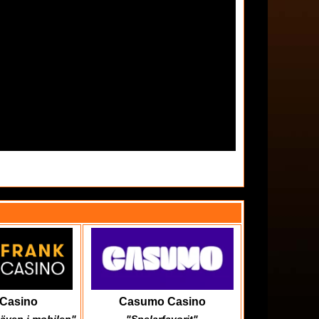
 Casino
Casumo Casino