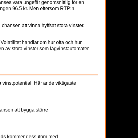
anses vara ungefär genomsnittlig för en
alningen 96.5 kr. Men eftersom RTP:n
 chansen att vinna hyffsat stora vinster.
. Volatilitet handlar om hur ofta och hur
n av stora vinster som lågvinstautomater
nstpotential. Här är de viktigaste
hansen att bygga större
 wilds kommer dessutom med