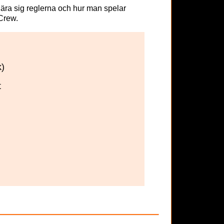
lära sig reglerna och hur man spelar
Crew.
k)
t