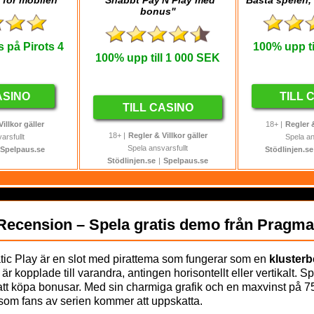
 för mobilen"
"Snabbt Pay'N Play med
"Bästa spelen,
bonus"
s
på Pirots 4
100%
upp ti
100%
upp till
1 000 SEK
ASINO
TILL 
TILL CASINO
illkor gäller
18+ |
Regler &
18+ |
Regler & Villkor gäller
arsfullt
Spela an
Spela ansvarsfullt
Spelpaus.se
Stödlinjen.se
Stödlinjen.se
|
Spelpaus.se
ecension – Spela gratis demo från Pragmat
ic Play är en slot med pirattema som fungerar som en
klusterb
 kopplade till varandra, antingen horisontellt eller vertikalt. S
n att köpa bonusar. Med sin charmiga grafik och en maxvinst på
som fans av serien kommer att uppskatta.