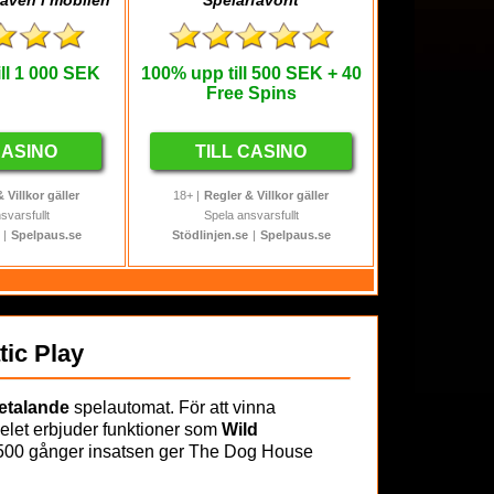
 även i mobilen"
"Spelarfavorit"
ll
1 000 SEK
100%
upp till
500 SEK
+ 40
Free Spins
CASINO
TILL CASINO
 Villkor gäller
18+ |
Regler & Villkor gäller
svarsfullt
Spela ansvarsfullt
|
Spelpaus.se
Stödlinjen.se
|
Spelpaus.se
ic Play
etalande
spelautomat. För att vinna
pelet erbjuder funktioner som
Wild
 7500 gånger insatsen ger The Dog House