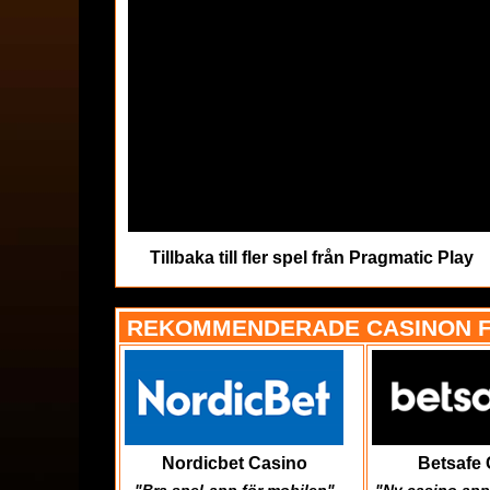
Tillbaka till fler spel från Pragmatic Play
REKOMMENDERADE CASINON FÖ
Nordicbet Casino
Betsafe