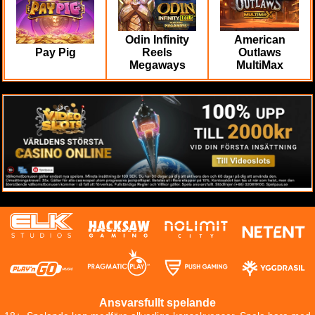
Odin Infinity
American
Pay Pig
Reels
Outlaws
Megaways
MultiMax
Ansvarsfullt spelande