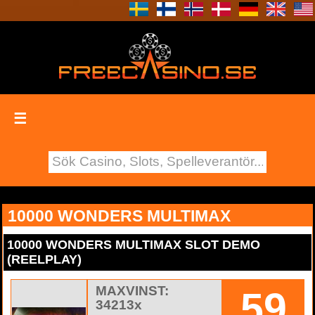
☰
10000 WONDERS MULTIMAX
10000 WONDERS MULTIMAX SLOT DEMO
(REELPLAY)
MAXVINST:
59
34213x