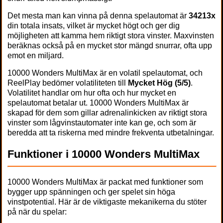
Det mesta man kan vinna på denna spelautomat är
34213x
din totala insats, vilket är mycket högt och ger dig
möjligheten att kamma hem riktigt stora vinster. Maxvinsten
beräknas också på en mycket stor mängd snurrar, ofta upp
emot en miljard.
10000 Wonders MultiMax är en volatil spelautomat, och
ReelPlay bedömer volatiliteten till
Mycket Hög (5/5)
.
Volatilitet handlar om hur ofta och hur mycket en
spelautomat betalar ut. 10000 Wonders MultiMax är
skapad för dem som gillar adrenalinkicken av riktigt stora
vinster som lågvinstautomater inte kan ge, och som är
beredda att ta riskerna med mindre frekventa utbetalningar.
Funktioner i 10000 Wonders MultiMax
10000 Wonders MultiMax är packat med funktioner som
bygger upp spänningen och ger spelet sin höga
vinstpotential. Här är de viktigaste mekanikerna du stöter
på när du spelar: