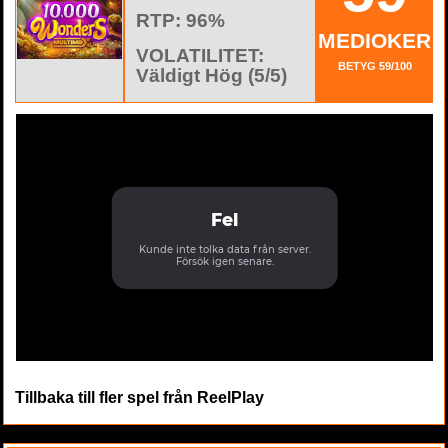
RTP: 96%
MEDIOKER
VOLATILITET:
BETYG 59/100
Väldigt Hög (5/5)
Tillbaka till fler spel från ReelPlay