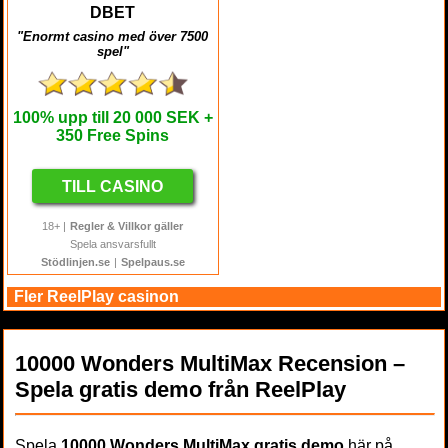
DBET
"Enormt casino med över 7500
spel"
100% upp till
20 000 SEK
+
350 Free Spins
TILL CASINO
18+ |
Regler & Villkor gäller
Spela ansvarsfullt
Stödlinjen.se
|
Spelpaus.se
Fler ReelPlay casinon
10000 Wonders MultiMax Recension –
Spela gratis demo från ReelPlay
Spela
10000 Wonders MultiMax gratis demo
här på