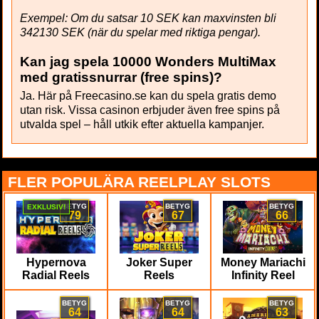
Exempel: Om du satsar 10 SEK kan maxvinsten bli
342130 SEK (när du spelar med riktiga pengar).
Kan jag spela 10000 Wonders MultiMax
med gratissnurrar (free spins)?
Ja. Här på Freecasino.se kan du spela gratis demo
utan risk. Vissa casinon erbjuder även free spins på
utvalda spel – håll utkik efter aktuella kampanjer.
FLER POPULÄRA REELPLAY SLOTS
BETYG
BETYG
BETYG
EXKLUSIV!
79
67
66
Hypernova
Joker Super
Money Mariachi
Radial Reels
Reels
Infinity Reel
BETYG
BETYG
BETYG
64
64
63