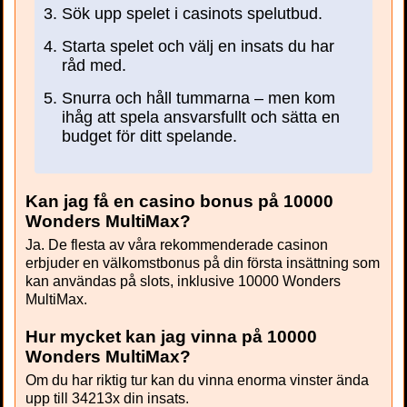
Sök upp spelet i casinots spelutbud.
Starta spelet och välj en insats du har
råd med.
Snurra och håll tummarna – men kom
ihåg att spela ansvarsfullt och sätta en
budget för ditt spelande.
Kan jag få en casino bonus på 10000
Wonders MultiMax?
Ja. De flesta av våra rekommenderade casinon
erbjuder en välkomstbonus på din första insättning som
kan användas på slots, inklusive 10000 Wonders
MultiMax.
Hur mycket kan jag vinna på 10000
Wonders MultiMax?
Om du har riktig tur kan du vinna enorma vinster ända
upp till 34213x din insats.