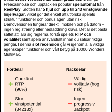
Freecasino.se och upptäck en populär
spelautomat
från
ReelPlay
. Slotten har
5 hjul
och
upp till
243 vinstgivande
linjer/vägar
, vilket gör det enkelt att utforska spelets
struktur, funktioner och bonuslägen utan risk.
Demoversionen fungerar direkt i mobilen och på datorn –
ingen registrering eller nedladdning krävs. Det är det bästa
sättet att lära sig reglerna, förstå spelets
RTP och
volatilitet
samt spela ansvarsfullt innan du satsar riktiga
pengar. I denna
slot recension
går vi igenom alla viktiga
egenskaper, funktioner och vårt betyg på 10000 Wonders
MultiMax.
Fördelar
Nackdelar
Godkänd
Väldigt
RTP
volitativ (hög
(96%)
risk)
Stor
Ingen
vinstpotential
progressiv
(34213x)
Jackpot