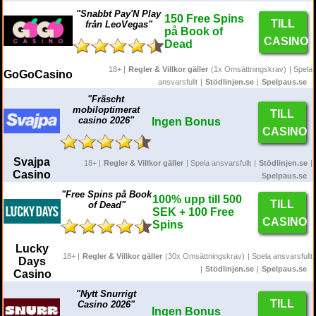
"Snabbt Pay'N Play
150 Free Spins
TILL
från LeoVegas"
på Book of
CASINO
Dead
18+ |
Regler & Villkor gäller
(1x Omsättningskrav)
| Spela
GoGoCasino
ansvarsfullt
|
Stödlinjen.se
|
Spelpaus.se
"Fräscht
mobiloptimerat
TILL
casino 2026"
Ingen Bonus
CASINO
Svajpa
18+ |
Regler & Villkor gäller
| Spela ansvarsfullt
|
Stödlinjen.se
|
Casino
Spelpaus.se
"Free Spins på Book
100%
upp till
500
TILL
of Dead"
SEK + 100 Free
CASINO
Spins
Lucky
18+ |
Regler & Villkor gäller
(30x Omsättningskrav)
| Spela ansvarsfullt
Days
|
Stödlinjen.se
|
Spelpaus.se
Casino
"Nytt Snurrigt
TILL
Casino 2026"
Ingen Bonus