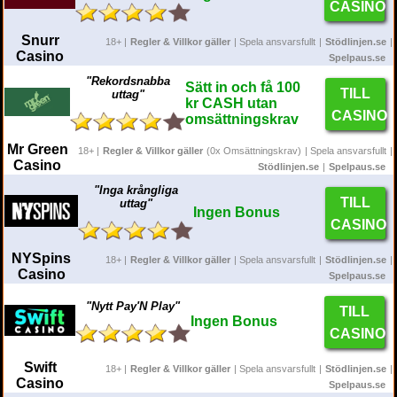
CASINO
Snurr
18+ |
Regler & Villkor gäller
| Spela ansvarsfullt
|
Stödlinjen.se
|
Casino
Spelpaus.se
"Rekordsnabba
Sätt in och få 100
TILL
uttag"
kr CASH utan
CASINO
omsättningskrav
Mr Green
18+ |
Regler & Villkor gäller
(0x Omsättningskrav)
| Spela ansvarsfullt
|
Casino
Stödlinjen.se
|
Spelpaus.se
"Inga krångliga
TILL
uttag"
Ingen Bonus
CASINO
NYSpins
18+ |
Regler & Villkor gäller
| Spela ansvarsfullt
|
Stödlinjen.se
|
Casino
Spelpaus.se
"Nytt Pay'N Play"
TILL
Ingen Bonus
CASINO
Swift
18+ |
Regler & Villkor gäller
| Spela ansvarsfullt
|
Stödlinjen.se
|
Casino
Spelpaus.se