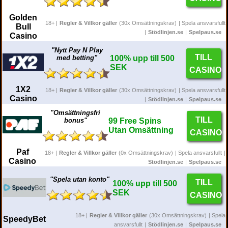
Golden
18+ |
Regler & Villkor gäller
(30x Omsättningskrav)
| Spela ansvarsfullt
Bull
|
Stödlinjen.se
|
Spelpaus.se
Casino
"Nytt Pay N Play
TILL
med betting"
100%
upp till
500
SEK
CASINO
1X2
18+ |
Regler & Villkor gäller
(30x Omsättningskrav)
| Spela ansvarsfullt
Casino
|
Stödlinjen.se
|
Spelpaus.se
"Omsättningsfri
TILL
bonus"
99 Free Spins
Utan Omsättning
CASINO
Paf
18+ |
Regler & Villkor gäller
(0x Omsättningskrav)
| Spela ansvarsfullt
|
Casino
Stödlinjen.se
|
Spelpaus.se
"Spela utan konto"
TILL
100%
upp till
500
SEK
CASINO
18+ |
Regler & Villkor gäller
(30x Omsättningskrav)
| Spela
SpeedyBet
ansvarsfullt
|
Stödlinjen.se
|
Spelpaus.se