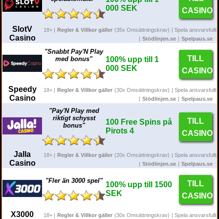
000 SEK
CASINO
SlotV
18+ |
Regler & Villkor gäller
(35x Omsättningskrav)
| Spela ansvarsfullt
Casino
|
Stödlinjen.se
|
Spelpaus.se
"Snabbt Pay'N Play
TILL
med bonus"
100%
upp till
1
000 SEK
CASINO
Speedy
18+ |
Regler & Villkor gäller
(30x Omsättningskrav)
| Spela ansvarsfullt
Casino
|
Stödlinjen.se
|
Spelpaus.se
"Pay'N Play med
riktigt schysst
TILL
100 Free Spins
på
bonus"
Pirots 4
CASINO
Jalla
18+ |
Regler & Villkor gäller
(20x Omsättningskrav)
| Spela ansvarsfullt
Casino
|
Stödlinjen.se
|
Spelpaus.se
"Fler än 3000 spel"
TILL
100%
upp till
1500
SEK
CASINO
X3000
18+ |
Regler & Villkor gäller
(30x Omsättningskrav)
| Spela ansvarsfullt