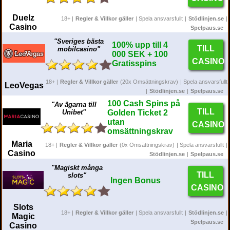
Duelz
18+ |
Regler & Villkor gäller
| Spela ansvarsfullt
|
Stödlinjen.se
|
Casino
Spelpaus.se
"Sveriges bästa
100%
upp till
4
TILL
mobilcasino"
000 SEK + 100
CASINO
Gratisspins
18+ |
Regler & Villkor gäller
(20x Omsättningskrav)
| Spela ansvarsfullt
LeoVegas
|
Stödlinjen.se
|
Spelpaus.se
100 Cash Spins på
"Av ägarna till
TILL
Unibet"
Golden Ticket 2
utan
CASINO
omsättningskrav
Maria
18+ |
Regler & Villkor gäller
(0x Omsättningskrav)
| Spela ansvarsfullt
|
Casino
Stödlinjen.se
|
Spelpaus.se
"Magiskt många
TILL
slots"
Ingen Bonus
CASINO
Slots
18+ |
Regler & Villkor gäller
| Spela ansvarsfullt
|
Stödlinjen.se
|
Magic
Spelpaus.se
Casino