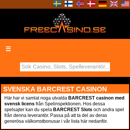
☰
SVENSKA BARCREST CASINON
Här har vi samlat noga utvalda
BARCREST casinon med
svensk licens
från Spelinspektionen. Hos dessa
spelsajter kan du spela
BARCREST Slots
och andra spel
från denna leverantör. Passa på att ta del av deras
generösa välkomstbonusar i vår lista här nedanför.