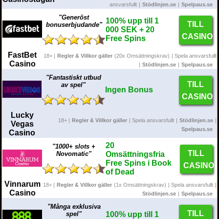
ansvarsfullt
|
Stödlinjen.se
|
Spelpaus.se
"Generöst
100%
upp till
1
TILL
bonuserbjudande"
000 SEK
+ 20
CASINO
Free Spins
FastBet
18+ |
Regler & Villkor gäller
(20x Omsättningskrav)
| Spela ansvarsfullt
Casino
|
Stödlinjen.se
|
Spelpaus.se
"Fantastiskt utbud
TILL
av spel"
Ingen Bonus
CASINO
Lucky
18+ |
Regler & Villkor gäller
| Spela ansvarsfullt
|
Stödlinjen.se
|
Vegas
Spelpaus.se
Casino
20
"1000+ slots +
TILL
Novomatic"
Omsättningsfria
Free Spins i Book
CASINO
of Dead
Vinnarum
18+ |
Regler & Villkor gäller
(1x Omsättningskrav)
| Spela ansvarsfullt
|
Casino
Stödlinjen.se
|
Spelpaus.se
"Många exklusiva
TILL
spel"
100% upp till 1