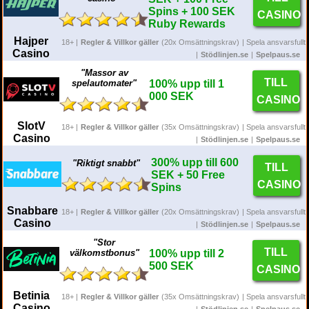
Spins + 100 SEK
CASINO
Ruby Rewards
Hajper
18+ |
Regler & Villkor gäller
(20x Omsättningskrav)
| Spela ansvarsfullt
Casino
|
Stödlinjen.se
|
Spelpaus.se
"Massor av
TILL
spelautomater"
100%
upp till
1
000 SEK
CASINO
SlotV
18+ |
Regler & Villkor gäller
(35x Omsättningskrav)
| Spela ansvarsfullt
Casino
|
Stödlinjen.se
|
Spelpaus.se
300%
upp till
600
"Riktigt snabbt"
TILL
SEK + 50 Free
CASINO
Spins
Snabbare
18+ |
Regler & Villkor gäller
(20x Omsättningskrav)
| Spela ansvarsfullt
Casino
|
Stödlinjen.se
|
Spelpaus.se
"Stor
TILL
välkomstbonus"
100%
upp till
2
500 SEK
CASINO
Betinia
18+ |
Regler & Villkor gäller
(35x Omsättningskrav)
| Spela ansvarsfullt
Casino