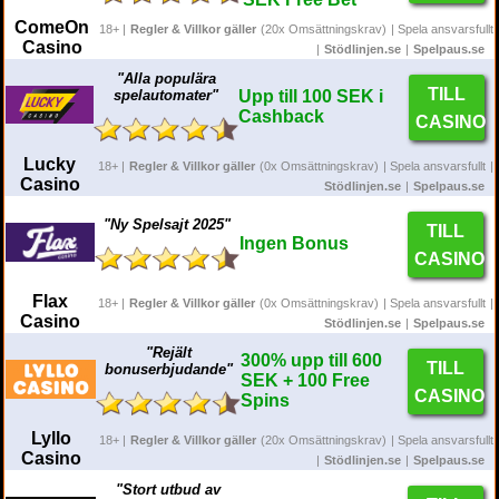
ComeOn
18+ |
Regler & Villkor gäller
(20x Omsättningskrav)
| Spela ansvarsfullt
Casino
|
Stödlinjen.se
|
Spelpaus.se
"Alla populära
TILL
spelautomater"
Upp till
100 SEK i
Cashback
CASINO
Lucky
18+ |
Regler & Villkor gäller
(0x Omsättningskrav)
| Spela ansvarsfullt
|
Casino
Stödlinjen.se
|
Spelpaus.se
"Ny Spelsajt 2025"
TILL
Ingen Bonus
CASINO
Flax
18+ |
Regler & Villkor gäller
(0x Omsättningskrav)
| Spela ansvarsfullt
|
Casino
Stödlinjen.se
|
Spelpaus.se
"Rejält
300%
upp till
600
TILL
bonuserbjudande"
SEK + 100 Free
CASINO
Spins
Lyllo
18+ |
Regler & Villkor gäller
(20x Omsättningskrav)
| Spela ansvarsfullt
Casino
|
Stödlinjen.se
|
Spelpaus.se
"Stort utbud av