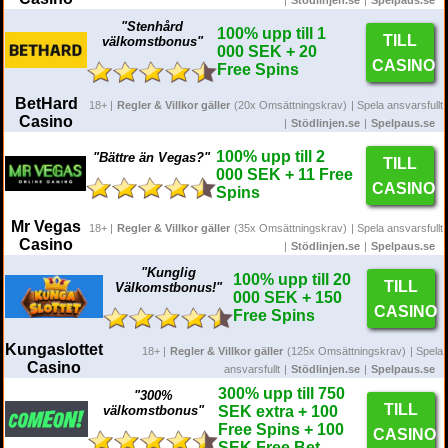
|
Stödlinjen.se
|
Spelpaus.se
"Stenhård
100%
upp till
1
TILL
välkomstbonus"
000 SEK
+ 20
CASINO
Free Spins
BetHard
18+ |
Regler & Villkor gäller
(20x Omsättningskrav)
| Spela ansvarsfullt
Casino
|
Stödlinjen.se
|
Spelpaus.se
100%
upp till
2
"Bättre än Vegas?"
TILL
000 SEK
+ 11 Free
CASINO
Spins
Mr Vegas
18+ |
Regler & Villkor gäller
(35x Omsättningskrav)
| Spela ansvarsfullt
Casino
|
Stödlinjen.se
|
Spelpaus.se
"Kunglig
100%
upp till
20
TILL
Välkomstbonus!"
000 SEK
+ 150
CASINO
Free Spins
Kungaslottet
18+ |
Regler & Villkor gäller
(125x Omsättningskrav)
| Spela
Casino
ansvarsfullt
|
Stödlinjen.se
|
Spelpaus.se
300%
upp till
750
"300%
TILL
välkomstbonus"
SEK
extra +
100
Free Spins + 100
CASINO
SEK Free Bet