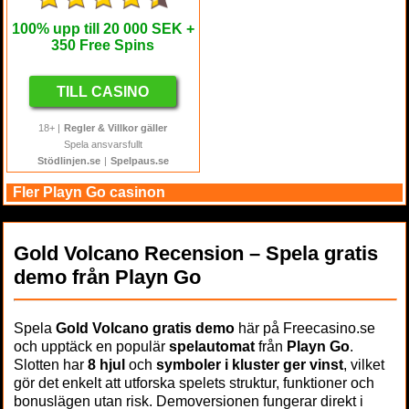
100% upp till
20 000 SEK
+
350 Free Spins
TILL CASINO
18+ |
Regler & Villkor gäller
Spela ansvarsfullt
Stödlinjen.se
|
Spelpaus.se
Fler Playn Go casinon
Gold Volcano Recension – Spela gratis
demo från Playn Go
Spela
Gold Volcano gratis demo
här på Freecasino.se
och upptäck en populär
spelautomat
från
Playn Go
.
Slotten har
8 hjul
och
symboler i
kluster
ger vinst
, vilket
gör det enkelt att utforska spelets struktur, funktioner och
bonuslägen utan risk. Demoversionen fungerar direkt i