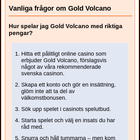
Vanliga frågor om Gold Volcano
Hur spelar jag Gold Volcano med riktiga
pengar?
Hitta ett pålitligt online casino som
erbjuder Gold Volcano, förslagsvis
något av våra rekommenderade
svenska casinon.
Skapa ett konto och gör en insättning,
glöm inte att ta del av
välkomstbonusen.
Sök upp spelet i casinots spelutbud.
Starta spelet och välj en insats du har
råd med.
Snurra och håll tummarna – men kom