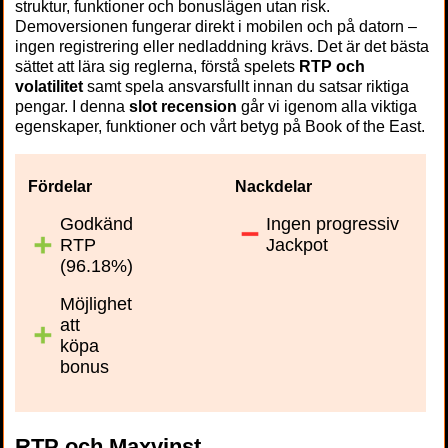
struktur, funktioner och bonuslägen utan risk.
Demoversionen fungerar direkt i mobilen och på datorn –
ingen registrering eller nedladdning krävs. Det är det bästa
sättet att lära sig reglerna, förstå spelets
RTP och
volatilitet
samt spela ansvarsfullt innan du satsar riktiga
pengar. I denna
slot recension
går vi igenom alla viktiga
egenskaper, funktioner och vårt betyg på Book of the East.
Fördelar
Nackdelar
Godkänd
Ingen progressiv
RTP
Jackpot
(96.18%)
Möjlighet
att
köpa
bonus
RTP och Maxvinst