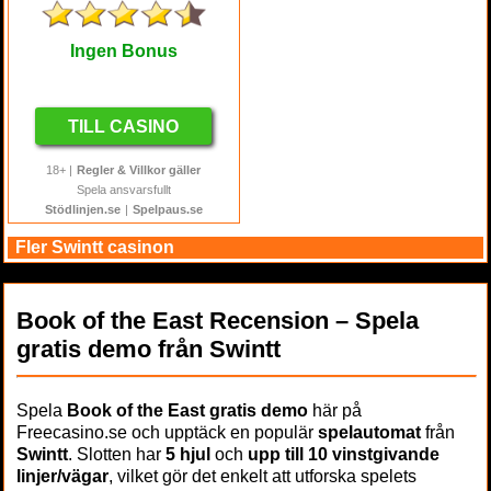
Ingen Bonus
TILL CASINO
18+ |
Regler & Villkor gäller
Spela ansvarsfullt
Stödlinjen.se
|
Spelpaus.se
Fler Swintt casinon
Book of the East Recension – Spela
gratis demo från Swintt
Spela
Book of the East gratis demo
här på
Freecasino.se och upptäck en populär
spelautomat
från
Swintt
. Slotten har
5 hjul
och
upp till
10 vinstgivande
linjer/vägar
, vilket gör det enkelt att utforska spelets