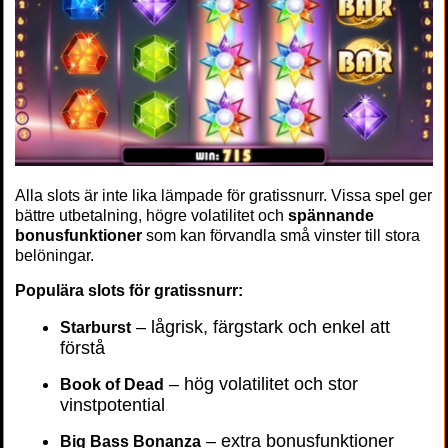
Alla slots är inte lika lämpade för gratissnurr. Vissa spel ger
bättre utbetalning, högre volatilitet och
spännande
bonusfunktioner
som kan förvandla små vinster till stora
belöningar.
Populära slots för gratissnurr:
– lågrisk, färgstark och enkel att
Starburst
förstå
– hög volatilitet och stor
Book of Dead
vinstpotential
– extra bonusfunktioner
Big Bass Bonanza