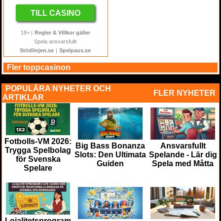
TILL CASINO
18+ |
Regler & Villkor gäller
Spela ansvarsfullt
Stödlinjen.se
|
Spelpaus.se
Fler toppcasinon
POPULÄRA NYHETER OCH
FLER NYHETER
ARTIKLAR
Fotbolls-VM 2026:
Big Bass Bonanza
Ansvarsfullt
Trygga Spelbolag
Slots: Den Ultimata
Spelande - Lär dig
för Svenska
Guiden
Spela med Måtta
Spelare
4/27/2026
4/19/2026
6/6/2026
Lojalitetsprogram