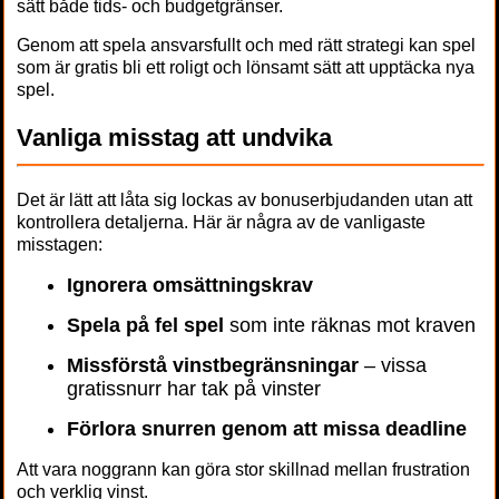
sätt både tids- och budgetgränser.
Genom att spela ansvarsfullt och med rätt strategi kan spel
som är gratis bli ett roligt och lönsamt sätt att upptäcka nya
spel.
Vanliga misstag att undvika
Det är lätt att låta sig lockas av bonuserbjudanden utan att
kontrollera detaljerna. Här är några av de vanligaste
misstagen:
Ignorera omsättningskrav
Spela på fel spel
som inte räknas mot kraven
Missförstå vinstbegränsningar
– vissa
gratissnurr har tak på vinster
Förlora snurren genom att missa deadline
Att vara noggrann kan göra stor skillnad mellan frustration
och verklig vinst.