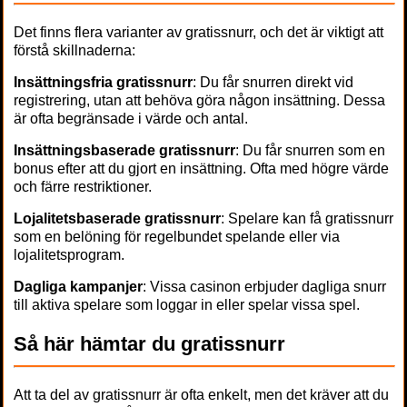
Det finns flera varianter av gratissnurr, och det är viktigt att
förstå skillnaderna:
Insättningsfria gratissnurr
: Du får snurren direkt vid
registrering, utan att behöva göra någon insättning. Dessa
är ofta begränsade i värde och antal.
Insättningsbaserade gratissnurr
: Du får snurren som en
bonus efter att du gjort en insättning. Ofta med högre värde
och färre restriktioner.
Lojalitetsbaserade gratissnurr
: Spelare kan få gratissnurr
som en belöning för regelbundet spelande eller via
lojalitetsprogram.
Dagliga kampanjer
: Vissa casinon erbjuder dagliga snurr
till aktiva spelare som loggar in eller spelar vissa spel.
Så här hämtar du gratissnurr
Att ta del av gratissnurr är ofta enkelt, men det kräver att du