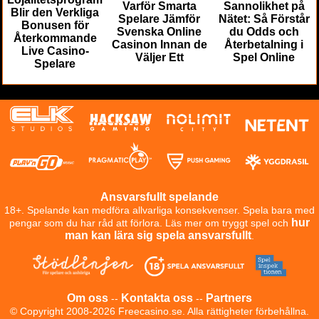
Varför Smarta
Sannolikhet på
Blir den Verkliga
Spelare Jämför
Nätet: Så Förstår
Bonusen för
Svenska Online
du Odds och
Återkommande
Casinon Innan de
Återbetalning i
Live Casino-
Väljer Ett
Spel Online
Spelare
2/1/2026
12/12/2025
4/19/2026
Ansvarsfullt spelande
18+. Spelande kan medföra allvarliga konsekvenser. Spela bara med
hur
pengar som du har råd att förlora. Läs mer om tryggt spel och
man kan lära sig spela ansvarsfullt
.
Om oss
Kontakta oss
Partners
--
--
© Copyright 2008-2026 Freecasino.se. Alla rättigheter förbehållna.