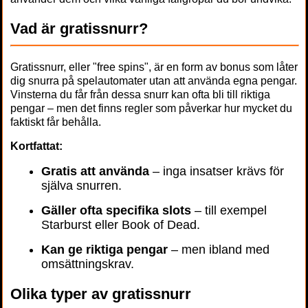
Vad är gratissnurr?
Gratissnurr, eller "free spins", är en form av bonus som låter
dig snurra på spelautomater utan att använda egna pengar.
Vinsterna du får från dessa snurr kan ofta bli till riktiga
pengar – men det finns regler som påverkar hur mycket du
faktiskt får behålla.
Kortfattat:
Gratis att använda
– inga insatser krävs för
själva snurren.
Gäller ofta specifika slots
– till exempel
Starburst eller Book of Dead.
Kan ge riktiga pengar
– men ibland med
omsättningskrav.
Olika typer av gratissnurr