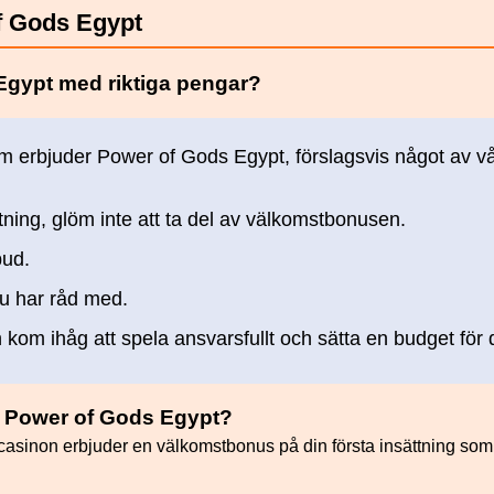
f Gods Egypt
Egypt med riktiga pengar?
o som erbjuder Power of Gods Egypt, förslagsvis något a
tning, glöm inte att ta del av välkomstbonusen.
bud.
du har råd med.
om ihåg att spela ansvarsfullt och sätta en budget för d
å Power of Gods Egypt?
asinon erbjuder en välkomstbonus på din första insättning som 