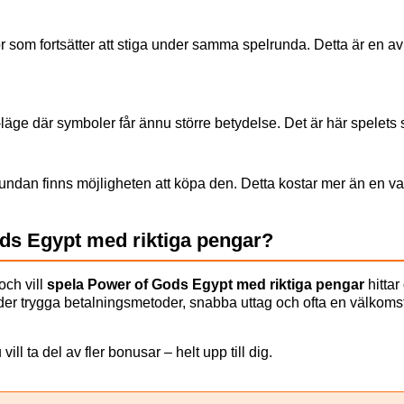
or som fortsätter att stiga under samma spelrunda. Detta är en av
äge där symboler får ännu större betydelse. Det är här spelets st
rundan finns möjligheten att köpa den. Detta kostar mer än en van
ods Egypt med riktiga pengar?
och vill
spela Power of Gods Egypt med riktiga pengar
hittar
der trygga betalningsmetoder, snabba uttag och ofta en välko
ll ta del av fler bonusar – helt upp till dig.