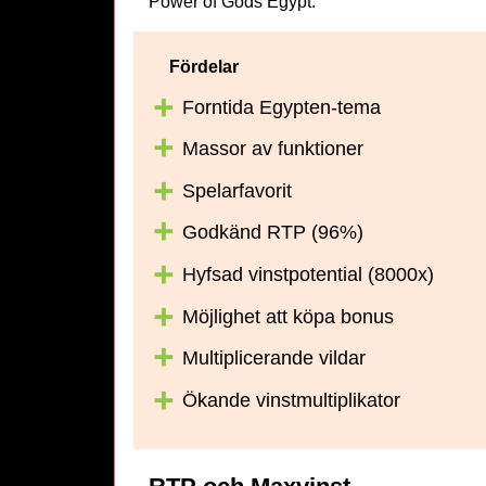
Power of Gods Egypt.
Fördelar
Forntida Egypten-tema
Massor av funktioner
Spelarfavorit
Godkänd RTP (96%)
Hyfsad vinstpotential (8000x)
Möjlighet att köpa bonus
Multiplicerande vildar
Ökande vinstmultiplikator