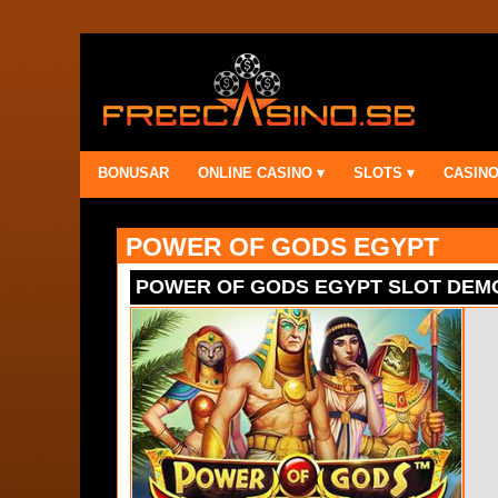
BONUSAR
ONLINE CASINO ▾
SLOTS ▾
CASINO
POWER OF GODS EGYPT
POWER OF GODS EGYPT SLOT DEM