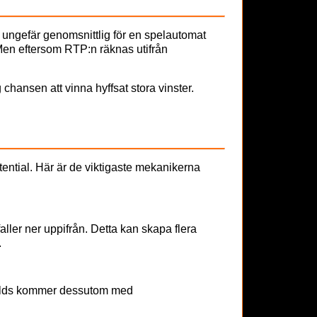
 ungefär genomsnittlig för en spelautomat
. Men eftersom RTP:n räknas utifrån
 chansen att vinna hyffsat stora vinster.
ntial. Här är de viktigaste mekanikerna
ller ner uppifrån. Detta kan skapa flera
.
 wilds kommer dessutom med