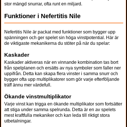
stor mängd snurrar, ofta runt en miljard.
Funktioner i Nefertitis Nile
Nefertitis Nile är packat med funktioner som bygger upp
spänningen och ger spelet sin höga vinstpotential. Här är
de viktigaste mekanikerna du stöter på när du spelar:
Kaskader
Kaskader aktiveras när en vinnande kombination tas bort
från spelplanen och ersätts av nya symboler som faller ner
uppifrån. Detta kan skapa flera vinster i samma snurr och
bygger ofta upp multiplikatorer som gör varje efterföljande
träff ännu mer värdefull.
Ökande vinstmultiplikator
Varje vinst kan trigga en ökande multiplikator som fortsätter
att stiga under samma spelrunda. Detta är en av spelets
mest kraftfulla mekaniker och kan leda till riktigt stora
utbetalningar.