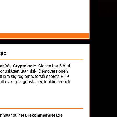
gic
at
från
Cryptologic
. Slotten har
5 hjul
och bonuslägen utan risk. Demoversionen
t lära sig reglerna, förstå spelets
RTP
alla viktiga egenskaper, funktioner och
r
hittar du flera
rekommenderade