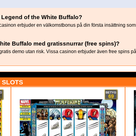
 Legend of the White Buffalo?
asinon erbjuder en välkomstbonus på din första insättning som 
ite Buffalo med gratissnurrar (free spins)?
atis demo utan risk. Vissa casinon erbjuder även free spins på u
 SLOTS
G
BETYG
69