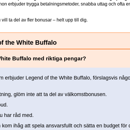
non erbjuder trygga betalningsmetoder, snabba uttag och ofta
ll ta del av fler bonusar – helt upp till dig.
f the White Buffalo
hite Buffalo med riktiga pengar?
o som erbjuder Legend of the White Buffalo, förslagsvis 
tning, glöm inte att ta del av välkomstbonusen.
bud.
du har råd med.
om ihåg att spela ansvarsfullt och sätta en budget för d