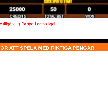
te tillgängligt för spel i demoläge!
R ATT SPELA MED RIKTIGA PENGAR