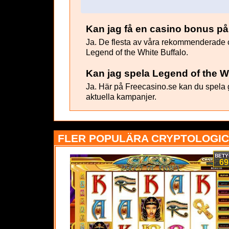
Kan jag få en casino bonus på
Ja. De flesta av våra rekommenderade c
Legend of the White Buffalo.
Kan jag spela Legend of the Wh
Ja. Här på Freecasino.se kan du spela gr
aktuella kampanjer.
FLER POPULÄRA CRYPTOLOGIC
BETY
69