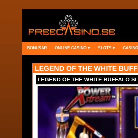
BONUSAR
ONLINE CASINO ▾
SLOTS ▾
CASINO
LEGEND OF THE WHITE BUF
LEGEND OF THE WHITE BUFFALO S