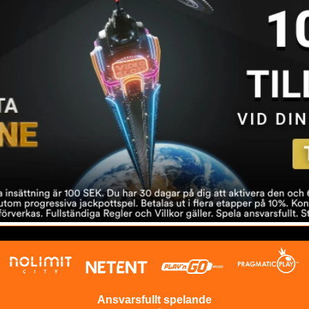
Ansvarsfullt spelande