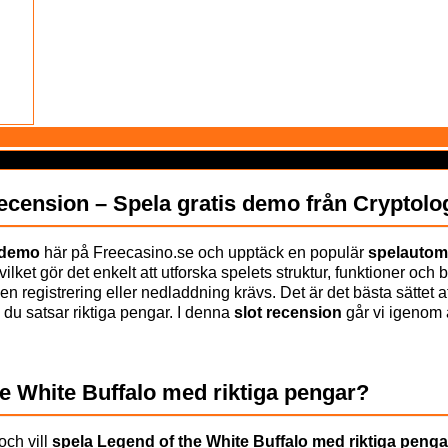
ecension – Spela gratis demo från Cryptolo
s demo
här på Freecasino.se och upptäck en populär
spelautom
 vilket gör det enkelt att utforska spelets struktur, funktioner 
n registrering eller nedladdning krävs. Det är det bästa sättet at
 du satsar riktiga pengar. I denna
slot recension
går vi igenom 
he White Buffalo med riktiga pengar?
och vill
spela Legend of the White Buffalo med riktiga penga