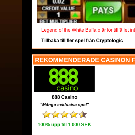
Legend of the White Buffalo är för tillfället in
Tillbaka till fler spel från Cryptologic
REKOMMENDERADE CASINON FÖ
888 Casino
"Många exklusiva spel"
100% upp till 1 000 SEK