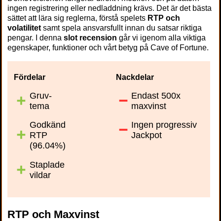
ingen registrering eller nedladdning krävs. Det är det bästa
sättet att lära sig reglerna, förstå spelets
RTP och
volatilitet
samt spela ansvarsfullt innan du satsar riktiga
pengar. I denna
slot recension
går vi igenom alla viktiga
egenskaper, funktioner och vårt betyg på Cave of Fortune.
Fördelar
Nackdelar
Gruv-
Endast 500x
tema
maxvinst
Godkänd
Ingen progressiv
RTP
Jackpot
(96.04%)
Staplade
vildar
RTP och Maxvinst