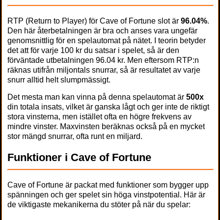
RTP (Return to Player) för Cave of Fortune slot är
96.04%
.
Den här återbetalningen är bra och anses vara ungefär
genomsnittlig för en spelautomat på nätet. I teorin betyder
det att för varje 100 kr du satsar i spelet, så är den
förväntade utbetalningen 96.04 kr. Men eftersom RTP:n
räknas utifrån miljontals snurrar, så är resultatet av varje
snurr alltid helt slumpmässigt.
Det mesta man kan vinna på denna spelautomat är
500x
din totala insats, vilket är ganska lågt och ger inte de riktigt
stora vinsterna, men istället ofta en högre frekvens av
mindre vinster. Maxvinsten beräknas också på en mycket
stor mängd snurrar, ofta runt en miljard.
Funktioner i Cave of Fortune
Cave of Fortune är packat med funktioner som bygger upp
spänningen och ger spelet sin höga vinstpotential. Här är
de viktigaste mekanikerna du stöter på när du spelar: