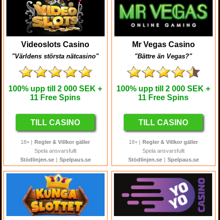
Videoslots Casino
Mr Vegas Casino
"Världens största nätcasino"
"Bättre än Vegas?"
100%
upp till
2 000 SEK
+
100%
upp till
2 000 SEK
+
11 Free Spins
11 Free Spins
TILL CASINO
TILL CASINO
18+ |
Regler & Villkor gäller
18+ |
Regler & Villkor gäller
Spela ansvarsfullt
Spela ansvarsfullt
Stödlinjen.se
|
Spelpaus.se
Stödlinjen.se
|
Spelpaus.se