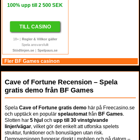
100%
upp till
2 500 SEK
TILL CASINO
18+ |
Regler & Villkor gäller
Spela ansvarsfullt
Stödlinjen.se
|
Spelpaus.se
Fler BF Games casinon
Cave of Fortune Recension – Spela
gratis demo från BF Games
Spela
Cave of Fortune gratis demo
här på Freecasino.se
och upptäck en populär
spelautomat
från
BF Games
.
Slotten har
5 hjul
och
upp till
30 vinstgivande
linjer/vägar
, vilket gör det enkelt att utforska spelets
struktur, funktioner och bonuslägen utan risk.
Demoversionen fungerar direkt i mobilen och på datorn –