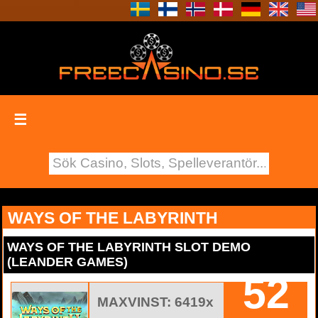
☰
WAYS OF THE LABYRINTH
WAYS OF THE LABYRINTH SLOT DEMO
(LEANDER GAMES)
52
MAXVINST: 6419x