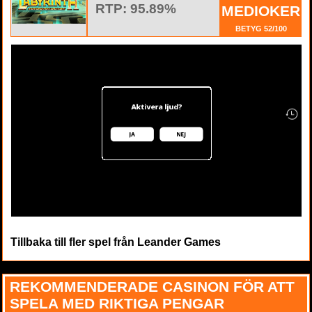
RTP: 95.89%
MEDIOKER
BETYG 52/100
Tillbaka till fler spel från Leander Games
REKOMMENDERADE CASINON FÖR ATT
SPELA MED RIKTIGA PENGAR