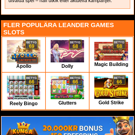
utvalda spel – håll utkik efter aktuella kampanjer.
FLER POPULÄRA LEANDER GAMES
SLOTS
BETYG
BETYG
BETYG
69
68
68
JACKPOTT!
Magic Building
Apollo
Dolly
BETYG
BETYG
BETYG
66
66
66
Gold Strike
Glutters
Reely Bingo