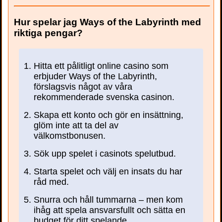
Hur spelar jag Ways of the Labyrinth med
riktiga pengar?
Hitta ett pålitligt online casino som
erbjuder Ways of the Labyrinth,
förslagsvis något av våra
rekommenderade svenska casinon.
Skapa ett konto och gör en insättning,
glöm inte att ta del av
välkomstbonusen.
Sök upp spelet i casinots spelutbud.
Starta spelet och välj en insats du har
råd med.
Snurra och håll tummarna – men kom
ihåg att spela ansvarsfullt och sätta en
budget för ditt spelande.