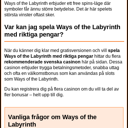
Ways of the Labyrinth erbjuder ett free spins-läge där
symboler får ännu större betydelse. Det är här spelets
största vinster oftast sker.
Var kan jag spela Ways of the Labyrinth
med riktiga pengar?
När du känner dig klar med gratisversionen och vill
spela
Ways of the Labyrinth med riktiga pengar
hittar du flera
rekommenderade svenska casinon
här på sidan. Dessa
casinon erbjuder trygga betalningsmetoder, snabba uttag
och ofta en välkomstbonus som kan användas på slots
som Ways of the Labyrinth.
Du kan registrera dig på flera casinon om du vill ta del av
fler bonusar – helt upp till dig.
Vanliga frågor om Ways of the
Labyrinth