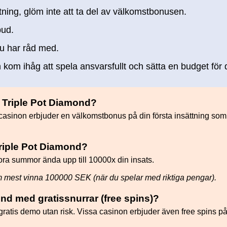
tning, glöm inte att ta del av välkomstbonusen.
bud.
du har råd med.
om ihåg att spela ansvarsfullt och sätta en budget för d
 Triple Pot Diamond?
asinon erbjuder en välkomstbonus på din första insättning som 
riple Pot Diamond?
ora summor ända upp till 10000x din insats.
mest vinna 100000 SEK (när du spelar med riktiga pengar).
nd med gratissnurrar (free spins)?
atis demo utan risk. Vissa casinon erbjuder även free spins på u