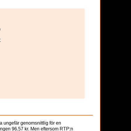
)
t
a ungefär genomsnittlig för en
alningen 96.57 kr. Men eftersom RTP:n