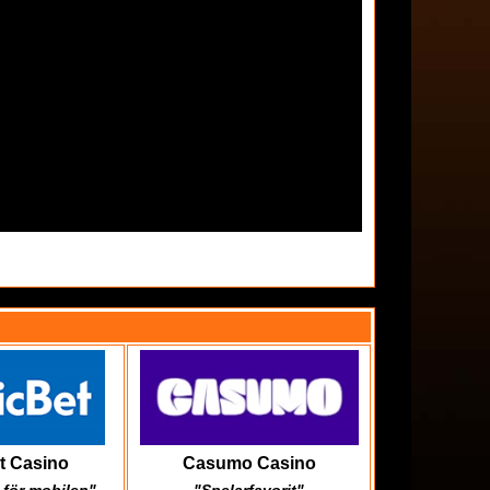
t Casino
Casumo Casino