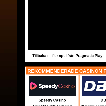
Tillbaka till fler spel från Pragmatic Play
REKOMMENDERADE CASINON FÖ
Speedy Casino
DB