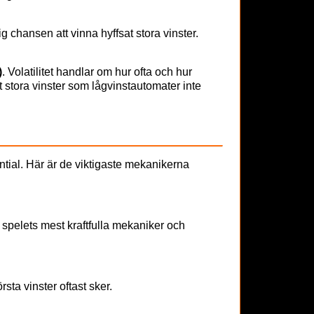
ig chansen att vinna hyffsat stora vinster.
)
. Volatilitet handlar om hur ofta och hur
 stora vinster som lågvinstautomater inte
tial. Här är de viktigaste mekanikerna
 spelets mest kraftfulla mekaniker och
sta vinster oftast sker.