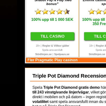
"Snabbt Pay'N Play med
"Enormt casino
bonus"
sp
100%
upp till
1 000 SEK
100% upp till
350 Fre
TILL CASINO
TILL 
18+ |
Regler & Villkor gäller
18+ |
Regler &
Spela ansvarsfullt
Spela ans
Stödlinjen.se
|
Spelpaus.se
Stödlinjen.se
Fler Pragmatic Play casinon
Triple Pot Diamond Recension
Spela
Triple Pot Diamond gratis demo
här
till
243 vinstgivande linjer/vägar
, vilket g
direkt i mobilen och på datorn – ingen registr
volatilitet
samt spela ansvarsfullt innan du s