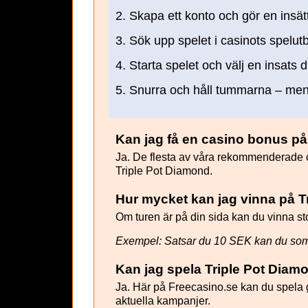
Skapa ett konto och gör en insät
Sök upp spelet i casinots spelut
Starta spelet och välj en insats 
Snurra och håll tummarna – men k
Kan jag få en casino bonus på
Ja. De flesta av våra rekommenderade c
Triple Pot Diamond.
Hur mycket kan jag vinna på T
Om turen är på din sida kan du vinna st
Exempel: Satsar du 10 SEK kan du som 
Kan jag spela Triple Pot Diamo
Ja. Här på Freecasino.se kan du spela gr
aktuella kampanjer.