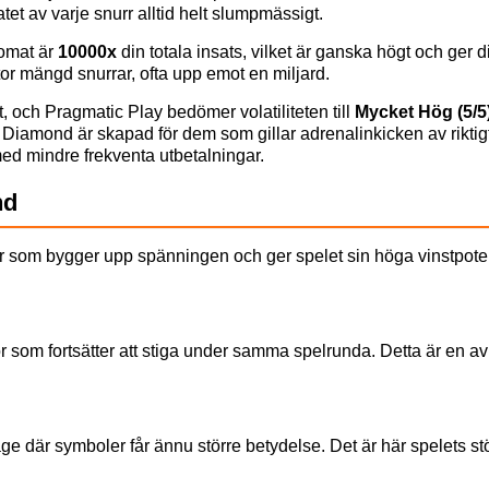
atet av varje snurr alltid helt slumpmässigt.
omat är
10000x
din totala insats, vilket är ganska högt och ger d
r mängd snurrar, ofta upp emot en miljard.
, och Pragmatic Play bedömer volatiliteten till
Mycket Hög (5/5
 Diamond är skapad för dem som gillar adrenalinkicken av riktigt
med mindre frekventa utbetalningar.
nd
r som bygger upp spänningen och ger spelet sin höga vinstpoten
or som fortsätter att stiga under samma spelrunda. Detta är en av
ge där symboler får ännu större betydelse. Det är här spelets stör