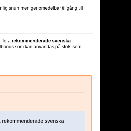
lig snurr men ger omedelbar tillgång till
 flera
rekommenderade svenska
mstbonus som kan användas på slots som
 våra rekommenderade svenska