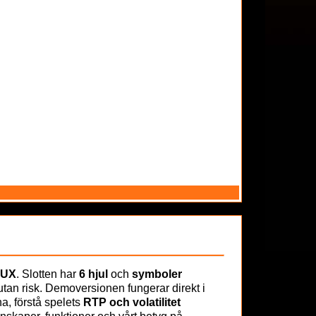
rUX
. Slotten har
6 hjul
och
symboler
n utan risk. Demoversionen fungerar direkt i
na, förstå spelets
RTP och volatilitet