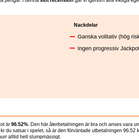
iga pengar. I denna
slot recension
går vi igenom alla viktiga ege
Nackdelar
Ganska volitativ (hög ris
Ingen progressiv Jackpo
lot är
96.52%
. Den här återbetalningen är bra och anses vara un
100 kr du satsar i spelet, så är den förväntade utbetalningen 96.5
nurr alltid helt slumpmässigt.