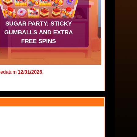
easedatum
12/31/2026
.