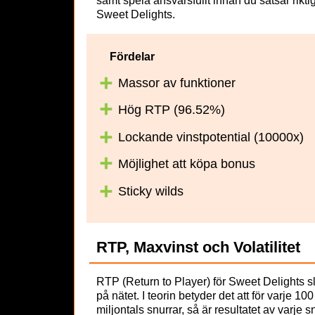
samt spela ansvarsfullt innan du satsar rikt
Sweet Delights.
Fördelar
Massor av funktioner
Hög RTP (96.52%)
Lockande vinstpotential (10000x)
Möjlighet att köpa bonus
Sticky wilds
RTP, Maxvinst och Volatilitet
RTP (Return to Player) för Sweet Delights s
på nätet. I teorin betyder det att för varje 
miljontals snurrar, så är resultatet av varje s