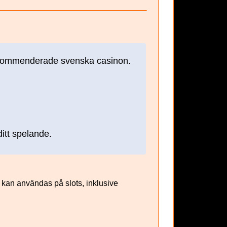
 rekommenderade svenska casinon.
itt spelande.
kan användas på slots, inklusive