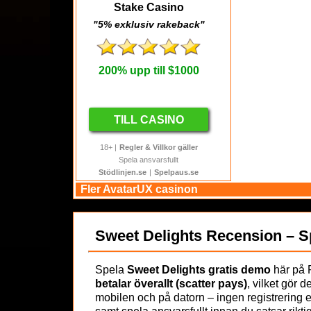
Stake Casino
"5% exklusiv rakeback"
200% upp till $1000
TILL CASINO
18+ |
Regler & Villkor gäller
Spela ansvarsfullt
Stödlinjen.se
|
Spelpaus.se
Fler AvatarUX casinon
Sweet Delights Recension – S
Spela
Sweet Delights gratis demo
här på 
betalar överallt
(scatter pays)
, vilket gör 
mobilen och på datorn – ingen registrering el