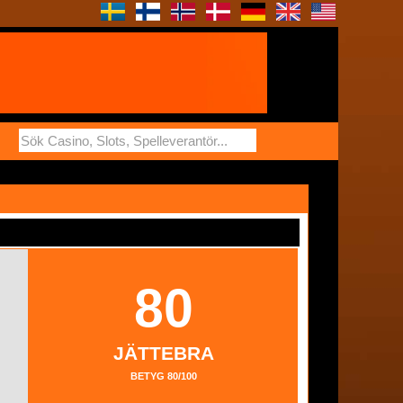
80
JÄTTEBRA
BETYG 80/100