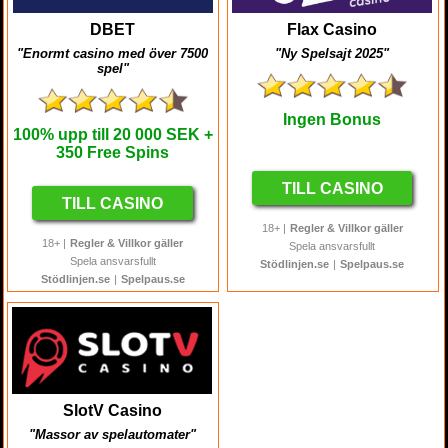
DBET
Flax Casino
"Enormt casino med över 7500
"Ny Spelsajt 2025"
spel"
Ingen Bonus
100% upp till
20 000 SEK
+
350 Free Spins
TILL CASINO
TILL CASINO
18+ |
Regler & Villkor gäller
18+ |
Regler & Villkor gäller
Spela ansvarsfullt
Spela ansvarsfullt
Stödlinjen.se
|
Spelpaus.se
Stödlinjen.se
|
Spelpaus.se
SlotV Casino
"Massor av spelautomater"