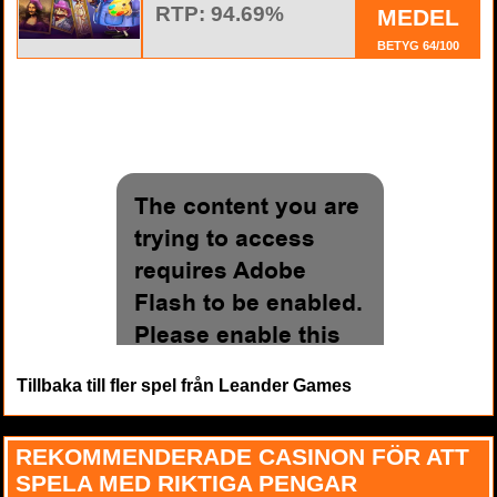
RTP: 94.69%
MEDEL
BETYG 64/100
Tillbaka till fler spel från Leander Games
REKOMMENDERADE CASINON FÖR ATT
SPELA MED RIKTIGA PENGAR