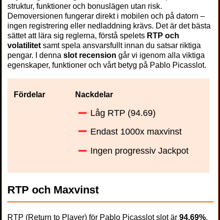
struktur, funktioner och bonuslägen utan risk.
Demoversionen fungerar direkt i mobilen och på datorn –
ingen registrering eller nedladdning krävs. Det är det bästa
sättet att lära sig reglerna, förstå spelets
RTP och
volatilitet
samt spela ansvarsfullt innan du satsar riktiga
pengar. I denna
slot recension
går vi igenom alla viktiga
egenskaper, funktioner och vårt betyg på Pablo Picasslot.
Fördelar
Nackdelar
Låg RTP (94.69)
Endast 1000x maxvinst
Ingen progressiv Jackpot
RTP och Maxvinst
RTP (Return to Player) för Pablo Picasslot slot är
94.69%
.