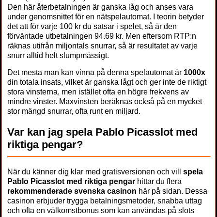
Den här återbetalningen är ganska låg och anses vara
under genomsnittet för en nätspelautomat. I teorin betyder
det att för varje 100 kr du satsar i spelet, så är den
förväntade utbetalningen 94.69 kr. Men eftersom RTP:n
räknas utifrån miljontals snurrar, så är resultatet av varje
snurr alltid helt slumpmässigt.
Det mesta man kan vinna på denna spelautomat är
1000x
din totala insats, vilket är ganska lågt och ger inte de riktigt
stora vinsterna, men istället ofta en högre frekvens av
mindre vinster. Maxvinsten beräknas också på en mycket
stor mängd snurrar, ofta runt en miljard.
Var kan jag spela Pablo Picasslot med
riktiga pengar?
När du känner dig klar med gratisversionen och vill
spela
Pablo Picasslot med riktiga pengar
hittar du flera
rekommenderade svenska casinon
här på sidan. Dessa
casinon erbjuder trygga betalningsmetoder, snabba uttag
och ofta en välkomstbonus som kan användas på slots