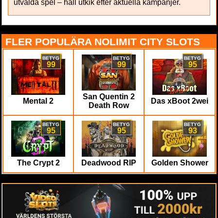
utvalda spel – håll utkik efter aktuella kampanjer.
FLER POPULÄRA NOLIMIT CITY SLOTS
BETYG
BETYG
BETYG
99
99
95
San Quentin 2
Mental 2
Das xBoot 2wei
Death Row
BETYG
BETYG
BETYG
95
95
93
The Crypt 2
Deadwood RIP
Golden Shower