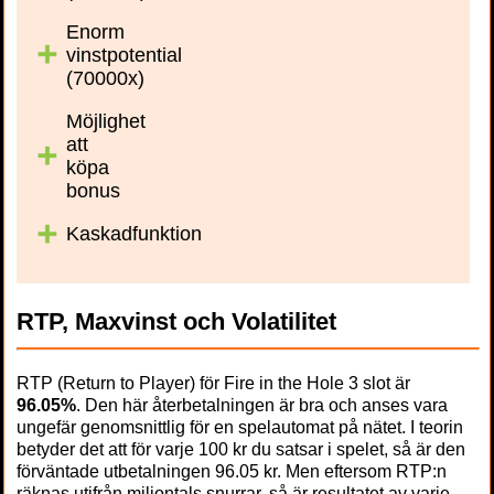
Enorm
vinstpotential
(70000x)
Möjlighet
att
köpa
bonus
Kaskadfunktion
RTP, Maxvinst och Volatilitet
RTP (Return to Player) för Fire in the Hole 3 slot är
96.05%
. Den här återbetalningen är bra och anses vara
ungefär genomsnittlig för en spelautomat på nätet. I teorin
betyder det att för varje 100 kr du satsar i spelet, så är den
förväntade utbetalningen 96.05 kr. Men eftersom RTP:n
räknas utifrån miljontals snurrar, så är resultatet av varje