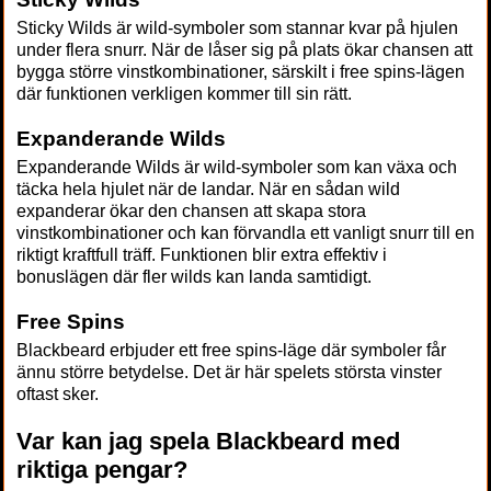
Sticky Wilds är wild-symboler som stannar kvar på hjulen
under flera snurr. När de låser sig på plats ökar chansen att
bygga större vinstkombinationer, särskilt i free spins-lägen
där funktionen verkligen kommer till sin rätt.
Expanderande Wilds
Expanderande Wilds är wild-symboler som kan växa och
täcka hela hjulet när de landar. När en sådan wild
expanderar ökar den chansen att skapa stora
vinstkombinationer och kan förvandla ett vanligt snurr till en
riktigt kraftfull träff. Funktionen blir extra effektiv i
bonuslägen där fler wilds kan landa samtidigt.
Free Spins
Blackbeard erbjuder ett free spins-läge där symboler får
ännu större betydelse. Det är här spelets största vinster
oftast sker.
Var kan jag spela Blackbeard med
riktiga pengar?